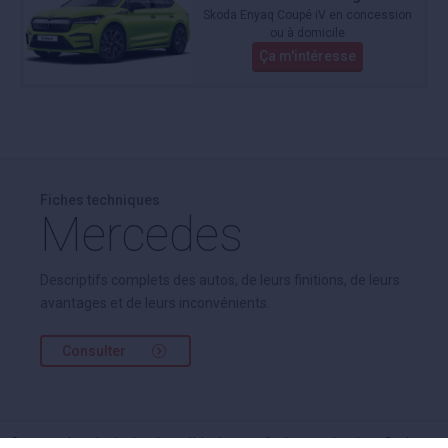
Skoda Enyaq Coupé iV en concession
ou à domicile
Ça m'intéresse
Fiches techniques
Mercedes
Descriptifs complets des autos, de leurs finitions, de leurs
avantages et de leurs inconvénients.
Consulter
Cette recherche inclut des véhicules neufs de mandataire eSprinter