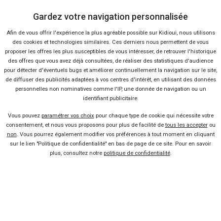
Gardez votre navigation personnalisée
Nous contacter
Afin de vous offrir l'expérience la plus agréable possible sur Kidioui, nous utilisons
des cookies et technologies similaires. Ces derniers nous permettent de vous
Presse
proposer les offres les plus susceptibles de vous intéresser, de retrouver l'historique
des offres que vous avez déjà consultées, de réaliser des statistiques d'audience
pour détecter d'éventuels bugs et améliorer continuellement la navigation sur le site,
Conditions d'utilisation
de diffuser des publicités adaptées à vos centres d'intérêt, en utilisant des données
personnelles non nominatives comme l'IP, une donnée de navigation ou un
identifiant publicitaire.
Politique de confidentialité
Vous pouvez
paramétrer vos choix
pour chaque type de cookie qui nécessite votre
consentement, et nous vous proposons pour plus de facilité de
tous les accepter
ou
Liens utiles
non
. Vous pourrez également modifier vos préférences à tout moment en cliquant
sur le lien "Politique de confidentialité" en bas de page de ce site. Pour en savoir
Voiture pas chère
plus, consultez notre
politique de confidentialité
.
Mandataire auto
Concessionnaire