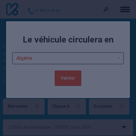
01 89 31 44 49
Voitures d'occasion Classe A
Le véhicule circulera en
Découvrez nos offres : 6 Classe A d'occasion actuellement. Ces
autos sont vendues contrôlées et garanties par un mandataire
automobile ou un concessionnaire Mercedes. 35 véhicules
Mercedes occasion
sont également disponibles. 5 offres
Classe A
neuve
à partir de 37 698 euros et jusqu'à -23,61% sont par ailleurs à
Valider
saisir dans la rubrique neuf.
Mercedes
Classe A
Occasion