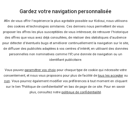
comparateur n°1 des offres automobiles
de professionnels. Dans
votre région, trouvez en quelques clics tous les modèles disponibles
Gardez votre navigation personnalisée
au meilleur prix. Afin d’affiner votre recherche et de gagner du
Afin de vous offrir l'expérience la plus agréable possible sur Kidioui, nous utilisons
temps,
la Barre Automobile est à votre service
au sommet de
des cookies et technologies similaires. Ces derniers nous permettent de vous
cette page ! Elle permet d’entrer directement tous ses critères (prix,
proposer les offres les plus susceptibles de vous intéresser, de retrouver l'historique
année, kilométrage, département, finition, équipements,
des offres que vous avez déjà consultées, de réaliser des statistiques d'audience
pour détecter d'éventuels bugs et améliorer continuellement la navigation sur le site,
motorisations, couleur…) et peut même corriger ce qu’on indique ou
de diffuser des publicités adaptées à vos centres d'intérêt, en utilisant des données
bien suggérer de nouvelles idées comme un vrai conseiller en direct.
personnelles non nominatives comme l'IP, une donnée de navigation ou un
Si vous n'êtes pas encore décidé entre le neuf et l'occasion,
identifiant publicitaire.
comparez facilement tous les
prix classe a
sur une seule page.
Vous pouvez
paramétrer vos choix
pour chaque type de cookie qui nécessite votre
consentement, et nous vous proposons pour plus de facilité de
tous les accepter
ou
non
. Vous pourrez également modifier vos préférences à tout moment en cliquant
sur le lien "Politique de confidentialité" en bas de page de ce site. Pour en savoir
Vendeur professionel
plus, consultez notre
politique de confidentialité
.
Devenir vendeur partenaire
Se connecter