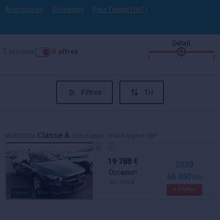
Avec reprise
En leasing
Pour l'export (HT)
Détail
1
6
modèle
offres
Filtres
Tri
Classe A
MERCEDES
250e Edition 19 LED NightP 18P
19 788 €
2020
Occasion
66 350
Km
En stock
+ d'infos
Hybride
Bleu