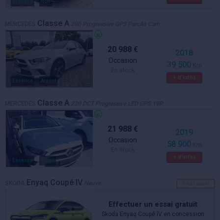
Essence
Noir
Classe A
MERCEDES
200 Progressive GPS ParcAs Cam
20 988 €
2018
Occasion
39 500
Km
En stock
+ d'infos
Essence
Argent
Classe A
MERCEDES
220 DCT Progressive LED GPS 19P
21 988 €
2019
Occasion
58 900
Km
En stock
+ d'infos
Essence
Blanc
Enyaq Coupé IV
SKODA
Neuve
A voir aussi
Effectuer un essai gratuit
Skoda Enyaq Coupé iV en concession