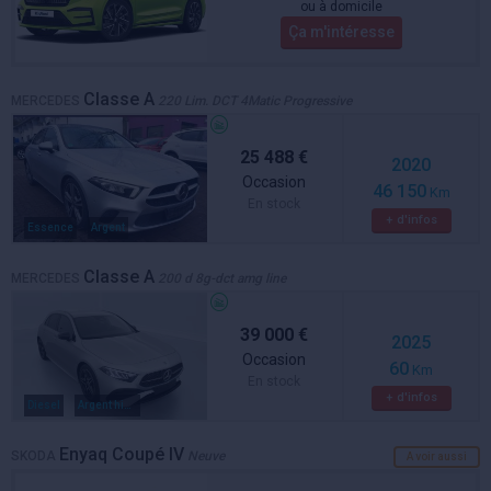
ou à domicile
Ça m'intéresse
Classe A
MERCEDES
220 Lim. DCT 4Matic Progressive
25 488 €
2020
Occasion
46 150
Km
En stock
+ d'infos
Essence
Argent
Classe A
MERCEDES
200 d 8g-dct amg line
39 000 €
2025
Occasion
60
Km
En stock
+ d'infos
Diesel
Argent high tech metallise
Enyaq Coupé IV
SKODA
Neuve
A voir aussi