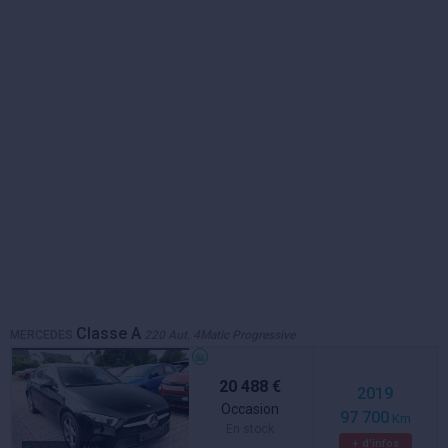
Classe A
MERCEDES
220 Aut. 4Matic Progressive
20 488 €
2019
Occasion
97 700
Km
En stock
+ d'infos