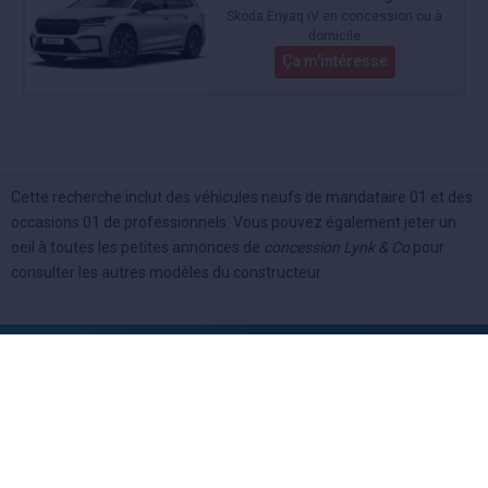
Skoda Enyaq iV en concession ou à
domicile
Ça m'intéresse
Cette recherche inclut des véhicules neufs de mandataire 01 et des
occasions 01 de professionnels. Vous pouvez également jeter un
oeil à toutes les petites annonces de
concession Lynk & Co
pour
consulter les autres modèles du constructeur.
Vendeur professionel
Devenir vendeur partenaire