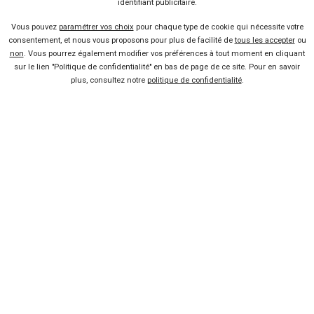
identifiant publicitaire.
Liens utiles
Vous pouvez
paramétrer vos choix
pour chaque type de cookie qui nécessite votre
Voiture pas chère
consentement, et nous vous proposons pour plus de facilité de
tous les accepter
ou
non
. Vous pourrez également modifier vos préférences à tout moment en cliquant
sur le lien "Politique de confidentialité" en bas de page de ce site. Pour en savoir
Mandataire auto
plus, consultez notre
politique de confidentialité
.
Concessionnaire
Vente voiture
Suivez-nous
Blog
Facebook