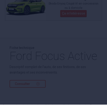
Skoda Enyaq Coupé iV en concession
ou à domicile
Ça m'intéresse
Fiche technique
Ford Focus Active
Descriptif complet de l'auto, de ses finitions, de ses
avantages et ses inconvénients.
Consulter
Cette recherche inclut des véhicules neufs de mandataire Focus