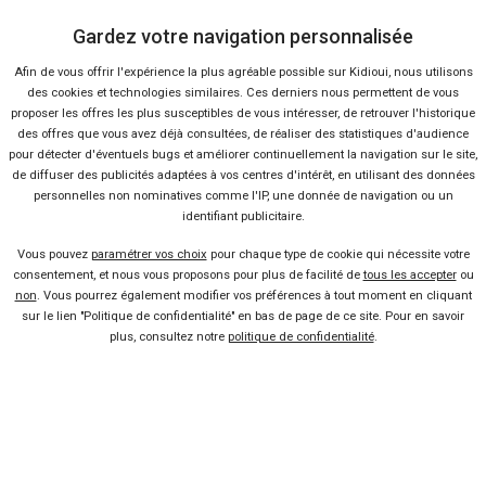
Gardez votre navigation personnalisée
Nous contacter
Afin de vous offrir l'expérience la plus agréable possible sur Kidioui, nous utilisons
des cookies et technologies similaires. Ces derniers nous permettent de vous
Presse
proposer les offres les plus susceptibles de vous intéresser, de retrouver l'historique
des offres que vous avez déjà consultées, de réaliser des statistiques d'audience
pour détecter d'éventuels bugs et améliorer continuellement la navigation sur le site,
Conditions d'utilisation
de diffuser des publicités adaptées à vos centres d'intérêt, en utilisant des données
personnelles non nominatives comme l'IP, une donnée de navigation ou un
identifiant publicitaire.
Politique de confidentialité
Vous pouvez
paramétrer vos choix
pour chaque type de cookie qui nécessite votre
consentement, et nous vous proposons pour plus de facilité de
tous les accepter
ou
Liens utiles
non
. Vous pourrez également modifier vos préférences à tout moment en cliquant
sur le lien "Politique de confidentialité" en bas de page de ce site. Pour en savoir
Voiture pas chère
plus, consultez notre
politique de confidentialité
.
Mandataire auto
Concessionnaire