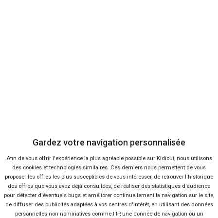
Bon plans
En ce moment sur Kidioui
2 %
-21 %
Neuf
Ne
FIAT
FIAT
Panda
Do
Gardez votre navigation personnalisée
Afin de vous offrir l'expérience la plus agréable possible sur Kidioui, nous utilisons
des cookies et technologies similaires. Ces derniers nous permettent de vous
proposer les offres les plus susceptibles de vous intéresser, de retrouver l'historique
des offres que vous avez déjà consultées, de réaliser des statistiques d'audience
pour détecter d'éventuels bugs et améliorer continuellement la navigation sur le site,
de diffuser des publicités adaptées à vos centres d'intérêt, en utilisant des données
personnelles non nominatives comme l'IP, une donnée de navigation ou un