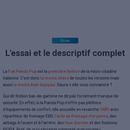
Essai
L'essai et le descriptif complet
La
Fiat Panda Pop
est la
première finition
de la micro-citadine
italienne. C'est donc
la moins chère
de toutes les versions mais
aussi
la moins bien équipée
. Saura-t-elle vous convaincre ?
Qui dit finition bas-de-gamme ne dit pas forcément manque de
sécurité. En effet, si la Panda Pop n'offre pas pléthore
d'équipements de confort, elle accueille en revanche
l'ABS
avec
répartiteur de freinage EBD,
l'aide au freinage d'urgence
, des
airbags à l'avant et à l'arrière, des
feux diurnes
et des fixations
ISOFIX. Bref, de quoi sécuriser n'importe quel voyage !