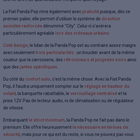
La Fiat Panda Pop rime également avec
praticité
puisque, dès ce
premier palier, elle permet d'utiliser le système de
direction
assistée renforcée
dénommé "City". Celui-ci s'avèrera
particulièrement agréable
lors des créneaux urbains
.
Coté design
, le bilan de la Panda Pop est au contraire assez maigre
avec seulement
trois particularités
: un bouclier avant de la même
couleur que la carrosserie, des
rétroviseurs et poignées noirs
ainsi
que des
jantes spécifiques
.
Du côté du
confort auto
, c'est la même chose. Avec la Fiat Panda
Pop, il faudra uniquement compter sur le
réglage en hauteur du
volant
, la banquette rabattable, le
verrouillage centralisé
et la
prise 12V. Pas de lecteur audio, ni de climatisation ou de régulateur
de vitesse.
Embarquant
le strict minimum
, la Panda Pop ne fait pas dans le
premium. Elle offre heureusement
le nécessaire en termes de
sécurité
, mais pour ce qui est du reste, si vous ne pouvez pas vous