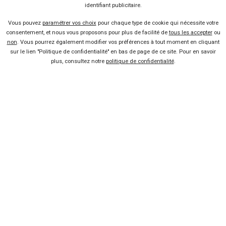
identifiant publicitaire.
Vous pouvez
paramétrer vos choix
pour chaque type de cookie qui nécessite votre
14 offres
consentement, et nous vous proposons pour plus de facilité de
tous les accepter
ou
non
. Vous pourrez également modifier vos préférences à tout moment en cliquant
sur le lien "Politique de confidentialité" en bas de page de ce site. Pour en savoir
plus, consultez notre
politique de confidentialité
.
Vendeur professionel
Devenir vendeur partenaire
Se connecter
À propos
Qui sommes-nous ?