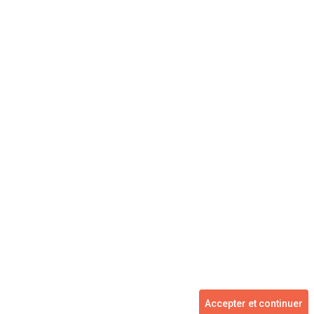
Concessionnaire
Vente voiture
Suivez-nous
Blog
Facebook
Twitter
2007 - 2026 ©
kidioui.fr
les meilleures offres automobiles des mandataires et concessionnaires -
Accepter et continuer
Tous droits réservés.