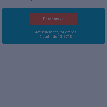
Panda neuve
Actuellement,
14
offres
à partir de 13 571€