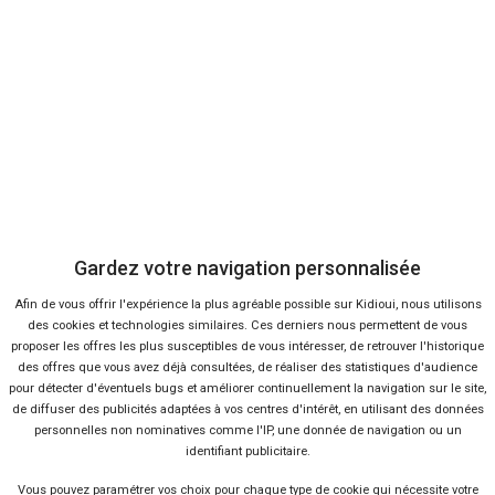
Bon plans
En ce moment sur Kidioui
8 %
-32 %
Neuf
Ne
FIAT
FIAT
600
Do
Gardez votre navigation personnalisée
Afin de vous offrir l'expérience la plus agréable possible sur Kidioui, nous utilisons
des cookies et technologies similaires. Ces derniers nous permettent de vous
proposer les offres les plus susceptibles de vous intéresser, de retrouver l'historique
des offres que vous avez déjà consultées, de réaliser des statistiques d'audience
pour détecter d'éventuels bugs et améliorer continuellement la navigation sur le site,
de diffuser des publicités adaptées à vos centres d'intérêt, en utilisant des données
personnelles non nominatives comme l'IP, une donnée de navigation ou un
identifiant publicitaire.
44 offres
Vous pouvez
paramétrer vos choix
pour chaque type de cookie qui nécessite votre