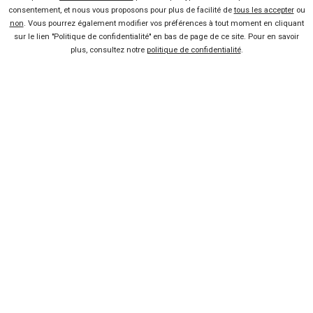
consentement, et nous vous proposons pour plus de facilité de
tous les accepter
ou
non
. Vous pourrez également modifier vos préférences à tout moment en cliquant
sur le lien "Politique de confidentialité" en bas de page de ce site. Pour en savoir
plus, consultez notre
politique de confidentialité
.
Vendeur professionel
Devenir vendeur partenaire
Se connecter
À propos
Qui sommes-nous ?
FAQ