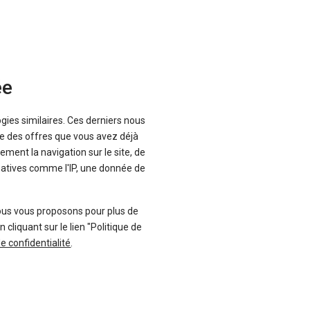
ée
6 offres
107 offres
ogies similaires. Ces derniers nous
que des offres que vous avez déjà
ement la navigation sur le site, de
inatives comme l'IP, une donnée de
tomobiles
ous vous proposons pour plus de
liquant sur le lien "Politique de
de confidentialité
.
Filtres