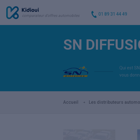
01 89 31 44 49
comparateur d'offres automobiles
SN DIFFUS
Qui est SN
vous donno
Accueil
Les distributeurs automo