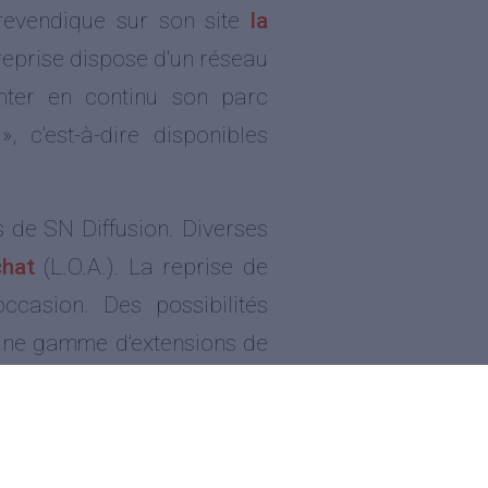
 revendique sur son site
la
treprise dispose d'un réseau
enter en continu son parc
 c'est-à-dire disponibles
s de SN Diffusion. Diverses
chat
(L.O.A.). La reprise de
occasion. Des possibilités
t une gamme d'extensions de
 office de
pôle d'entretien