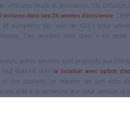
de véhicules neufs et d'occasion, SN Diffusion
00 voitures dans ses 26 années d'existence
. L'en
 et européens (au sein de l'U.E.) pour alim
cules. Ces derniers sont donc « en stock »,
lusieurs autres services sont proposés aux client
 tout d'abord, dont
la location avec option d'a
e, si l'on souhaite se séparer de son auto d'
 qu'une aide à la recherche d'un futur véhicule e
 Ajoutons que l'agence d'Albi fait également
 les mécaniciens présents sur place.