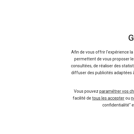
G
136 offres
43 offres
Afin de vous offrir l'expérience l
permettent de vous proposer les 
consultées, de réaliser des statis
diffuser des publicités adaptées 
Comparez
Vous pouvez
paramétrer vos ch
facilité de
tous les accepter
ou
n
confidentialité" 