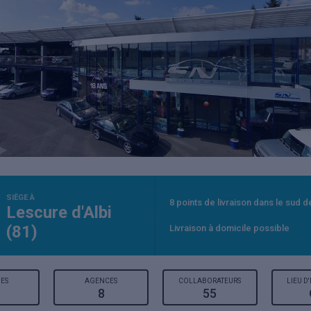
SIÈGE À
8 points de livraison dans le sud d
Lescure d'Albi
(81)
Livraison à domicile possible
ES
AGENCES
COLLABORATEURS
LIEU D
8
55