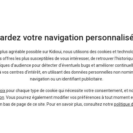
ardez votre navigation personnalis
38 offres
a plus agréable possible sur Kidioui, nous utilisons des cookies et technol
offres les plus susceptibles de vous intéresser, de retrouver l'histori
tiques d'audience pour détecter d'éventuels bugs et améliorer continuell
à vos centres d'intérêt, en utilisant des données personnelles non nom
navigation ou un identifiant publicitaire.
 les offres des vendeurs au
oix
pour chaque type de cookie qui nécessite votre consentement, et n
on
. Vous pourrez également modifier vos préférences à tout moment en c
30 000 voitures jusqu'à -45%
en bas de page de ce site. Pour en savoir plus, consultez notre
politique 