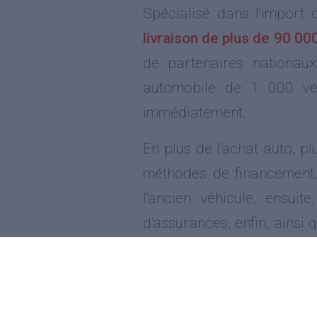
Spécialisé dans l'import 
livraison de plus de 90 0
de partenaires nationaux
automobile de 1 000 véhi
immédiatement.
En plus de l'achat auto, p
méthodes de financement,
l'ancien véhicule, ensuit
d'assurances, enfin, ainsi
garantie (de 1 à 5 ans).
automobile
via l'atelier et