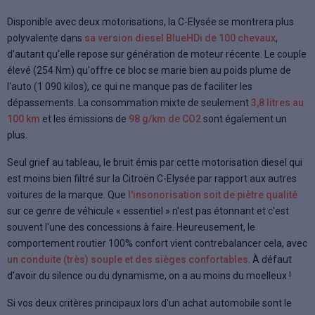
Disponible avec deux motorisations, la C-Elysée se montrera plus
polyvalente dans
sa version diesel BlueHDi de 100 chevaux
,
d'autant qu'elle repose sur génération de moteur récente. Le couple
élevé (254 Nm) qu'offre ce bloc se marie bien au poids plume de
l'auto (1 090 kilos), ce qui ne manque pas de faciliter les
dépassements. La consommation mixte de seulement
3,8 litres au
100 km
et les émissions de
98 g/km de CO2
sont également un
plus.
Seul grief au tableau, le bruit émis par cette motorisation diesel qui
est moins bien filtré sur la Citroën C-Elysée par rapport aux autres
voitures de la marque. Que
l'insonorisation soit de piètre qualité
sur ce genre de véhicule « essentiel » n'est pas étonnant et c'est
souvent l'une des concessions à faire. Heureusement, le
comportement routier 100% confort vient contrebalancer cela, avec
un conduite (très) souple et des sièges confortables
. À défaut
d'avoir du silence ou du dynamisme, on a au moins du moelleux !
Si vos deux critères principaux lors d'un achat automobile sont le