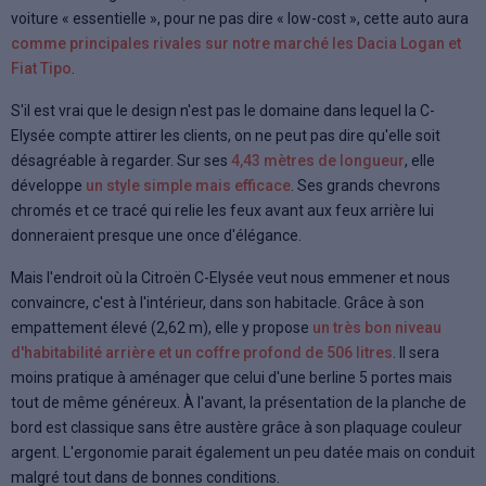
voiture « essentielle », pour ne pas dire « low-cost », cette auto aura
comme principales rivales sur notre marché les Dacia Logan et
Fiat Tipo
.
S'il est vrai que le design n'est pas le domaine dans lequel la C-
Elysée compte attirer les clients, on ne peut pas dire qu'elle soit
désagréable à regarder. Sur ses
4,43 mètres de longueur
, elle
développe
un style simple mais efficace
. Ses grands chevrons
chromés et ce tracé qui relie les feux avant aux feux arrière lui
donneraient presque une once d'élégance.
Mais l'endroit où la Citroën C-Elysée veut nous emmener et nous
convaincre, c'est à l'intérieur, dans son habitacle. Grâce à son
empattement élevé (2,62 m), elle y propose
un très bon niveau
d'habitabilité arrière et un coffre profond de 506 litres
. Il sera
moins pratique à aménager que celui d'une berline 5 portes mais
tout de même généreux. À l'avant, la présentation de la planche de
bord est classique sans être austère grâce à son plaquage couleur
argent. L'ergonomie parait également un peu datée mais on conduit
malgré tout dans de bonnes conditions.