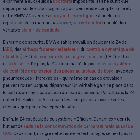
expriment à eux seuls sa
sportivité
imposante, et il ne suffit que
dappuyer sur le « champignon » pour sen rendre compte. En bref,
cette BMW Z4 avec ses
six cylindres en ligne
est fidèle à la
réputation de la marque bavaroise, un
réel confort
doublé dun
véritable
plaisir de conduite
.
En terme de sécurité, BMW a fait le travail, en équipant la Z4 de
l
ABS
, des
airbags frontaux et latéraux
, du
contrôle dynamique de
stabilité
(DSC), du
contrôle de freinage en courbe
(CBC), et tout
cela
de série
. De plus, la Z4 a loriginalité de posséder un
système
de contrôle de pression des pneus au tableau de bord
, avec des
pneumatiques « increvables » qui même en cas de crevaison
peuvent rouler jusquau dépanneur. Un véritable gain de place dans
le coffre, où il ny a pas besoin de roue de secours. Par ailleurs, la Z4
obtient 4 étoiles sur 5 au crash test, ce qui nous rassure vu les
chevaux que peut développer la bête.
Enfin, la Z4 est équipée du système « Efficient Dynamics » dont le
but est de
réduire la consommation de carburant mais aussi de
CO2
. Cependant, malgré cette nouvelle technologie, ce nest pas la