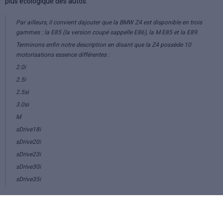
plus écologique des autos.
Par ailleurs, il convient dajouter que la BMW Z4 est disponible en trois
gammes : la E85 (la version coupé sappelle E86), la M E85 et la E89.
Terminons enfin notre description en disant que la Z4 possède 10
motorisations essence différentes :
2.0i
2.5i
2.5si
3.0si
M
sDrive18i
sDrive20i
sDrive23i
sDrive30i
sDrive35i