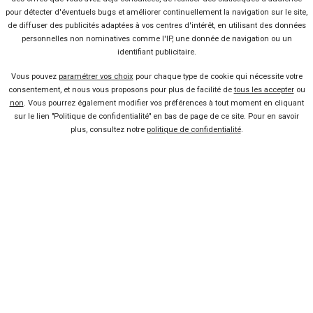
pour détecter d'éventuels bugs et améliorer continuellement la navigation sur le site,
Envoyer cet avis
de diffuser des publicités adaptées à vos centres d'intérêt, en utilisant des données
personnelles non nominatives comme l'IP, une donnée de navigation ou un
identifiant publicitaire.
Vous pouvez
paramétrer vos choix
pour chaque type de cookie qui nécessite votre
consentement, et nous vous proposons pour plus de facilité de
tous les accepter
ou
non
. Vous pourrez également modifier vos préférences à tout moment en cliquant
Bon plans
sur le lien "Politique de confidentialité" en bas de page de ce site. Pour en savoir
plus, consultez notre
politique de confidentialité
.
En ce moment sur Kidioui
-24 %
Neuf
BMW
X1