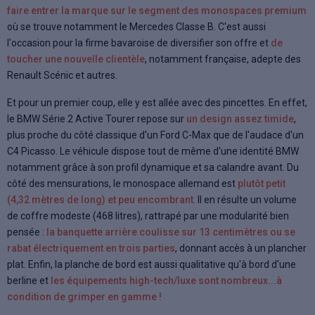
faire entrer la marque sur le segment des monospaces premium
où se trouve notamment le Mercedes Classe B. C'est aussi
l'occasion pour la firme bavaroise de diversifier son offre et
de
toucher une nouvelle clientèle
, notamment française, adepte des
Renault Scénic et autres.
Et pour un premier coup, elle y est allée avec des pincettes. En effet,
le BMW Série 2 Active Tourer repose sur
un design assez timide
,
plus proche du côté classique d'un Ford C-Max que de l'audace d'un
C4 Picasso. Le véhicule dispose tout de même d'une identité BMW
notamment grâce à son profil dynamique et sa calandre avant. Du
côté des mensurations, le monospace allemand est
plutôt petit
(4,32 mètres de long) et peu encombrant
. Il en résulte un volume
de coffre modeste (468 litres), rattrapé par une modularité bien
pensée :
la banquette arrière coulisse sur 13 centimètres ou se
rabat électriquement en trois parties
, donnant accès à un plancher
plat. Enfin, la planche de bord est aussi qualitative qu'à bord d'une
berline et
les équipements high-tech/luxe sont nombreux...à
condition de grimper en gamme !