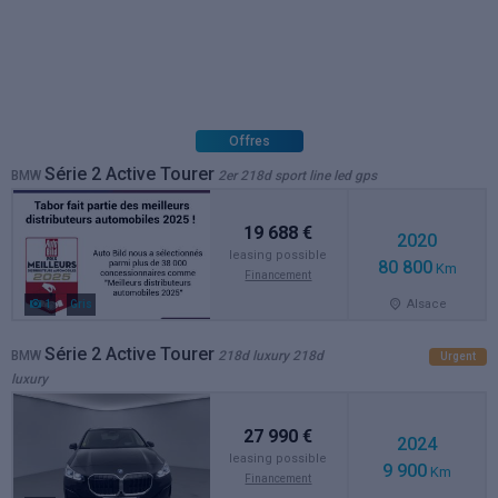
Offres
Série 2 Active Tourer
BMW
2er 218d sport line led gps
19 688 €
2020
leasing possible
80 800
Km
Financement
Alsace
1
Gris
Série 2 Active Tourer
BMW
218d luxury 218d
Urgent
luxury
27 990 €
2024
leasing possible
9 900
Km
Financement