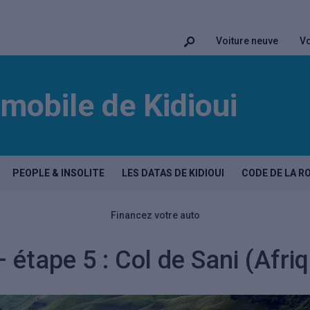
Voiture neuve
Vo
mobile de Kidioui
PEOPLE & INSOLITE
LES DATAS DE KIDIOUI
CODE DE LA R
Financez votre auto
– étape 5 : Col de Sani (Afri