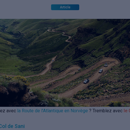
Article
iez avec
la Route de l’Atlantique en Norvège
? Tremblez avec
le 
Col de Sani