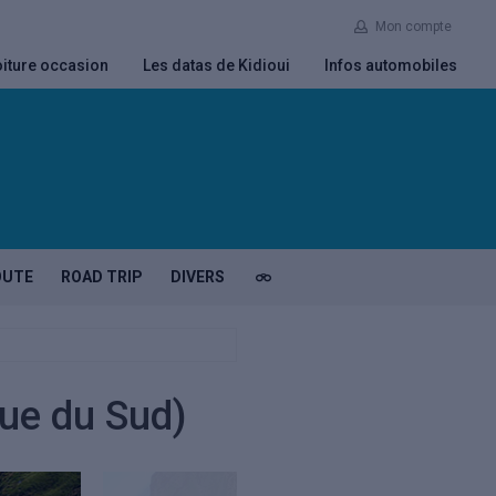
Mon compte
iture occasion
Les datas de Kidioui
Infos automobiles
OUTE
ROAD TRIP
DIVERS
que du Sud)