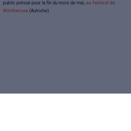
public prévue pour la fin du mois de mai,
au festival de
Wörthersee
(Autriche).