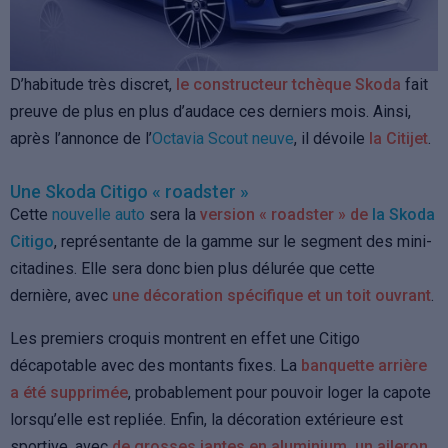
D’habitude très discret,
le constructeur tchèque Skoda
fait
preuve de plus en plus d’audace ces derniers mois. Ainsi,
après l’annonce de l’
Octavia Scout neuve
, il dévoile
la Citijet
.
Une Skoda Citigo « roadster »
Cette
nouvelle auto
sera la
version « roadster » de
la Skoda
Citigo
, représentante de la gamme sur le segment des mini-
citadines. Elle sera donc bien plus délurée que cette
dernière, avec
une décoration spécifique et un toit ouvrant
.
Les premiers croquis montrent en effet une Citigo
décapotable avec des montants fixes. La
banquette arrière
a été supprimée
, probablement pour pouvoir loger la capote
lorsqu’elle est repliée. Enfin, la décoration extérieure est
sportive, avec
de grosses jantes en aluminium, un aileron