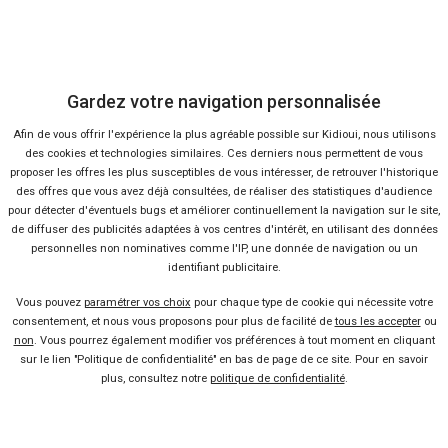
38 offres
Gardez votre navigation personnalisée
Ça va aussi vous intéresser
Afin de vous offrir l'expérience la plus agréable possible sur Kidioui, nous utilisons
des cookies et technologies similaires. Ces derniers nous permettent de vous
proposer les offres les plus susceptibles de vous intéresser, de retrouver l'historique
des offres que vous avez déjà consultées, de réaliser des statistiques d'audience
Le futur Audi Q8 en images
pour détecter d'éventuels bugs et améliorer continuellement la navigation sur le site,
Lire la suite
21 Juil 2016
de diffuser des publicités adaptées à vos centres d'intérêt, en utilisant des données
Voici la nouvelle Audi A5
personnelles non nominatives comme l'IP, une donnée de navigation ou un
Coupé !
identifiant publicitaire.
Lire la suite
03 Juin 2016
Vous pouvez
paramétrer vos choix
pour chaque type de cookie qui nécessite votre
consentement, et nous vous proposons pour plus de facilité de
tous les accepter
ou
Audi A8 L extended : la
non
. Vous pourrez également modifier vos préférences à tout moment en cliquant
limousine 6 portes
sur le lien "Politique de confidentialité" en bas de page de ce site. Pour en savoir
plus, consultez notre
politique de confidentialité
.
Lire la suite
12 Avr 2016
Nouvelle Audi RS3 : la vraie
naissance en vidéo