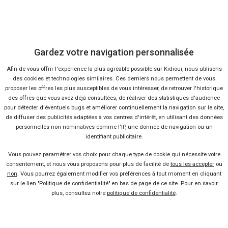
39 offres
Gardez votre navigation personnalisée
Afin de vous offrir l'expérience la plus agréable possible sur Kidioui, nous utilisons
des cookies et technologies similaires. Ces derniers nous permettent de vous
Ça va aussi vous intéresser
proposer les offres les plus susceptibles de vous intéresser, de retrouver l'historique
des offres que vous avez déjà consultées, de réaliser des statistiques d'audience
pour détecter d'éventuels bugs et améliorer continuellement la navigation sur le site,
de diffuser des publicités adaptées à vos centres d'intérêt, en utilisant des données
Mazda CX-3 : petit-frère du CX-
personnelles non nominatives comme l'IP, une donnée de navigation ou un
5
identifiant publicitaire.
Lire la suite
08 Déc 2012
Mazda lance son premier SUV
Vous pouvez
paramétrer vos choix
pour chaque type de cookie qui nécessite votre
compact
consentement, et nous vous proposons pour plus de facilité de
tous les accepter
ou
non
. Vous pourrez également modifier vos préférences à tout moment en cliquant
Lire la suite
08 Mai 2012
sur le lien "Politique de confidentialité" en bas de page de ce site. Pour en savoir
plus, consultez notre
politique de confidentialité
.
Mazda CX-5 : le nouveau SUV
compact japonais
Lire la suite
17 Juin 2011