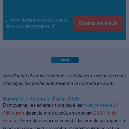
L'intérêt de l'article se trouve aussi
dans vos
commentaires (0)
Article
Prix d’achat et remise obtenue se stabilisent, niveau de vente
classique, le marché auto revient à la normale en août…
Baromètre Kidioui.fr d’août 2020
En moyenne, les acheteurs ont payé leur
voiture neuve
21
948 euros
durant le mois d’août, en obtenant
23.11 % de
remise
. Des valeurs qui reviennent à la normale par rapport à
la période pré-Covid. Le nombre d’immatriculations est lui