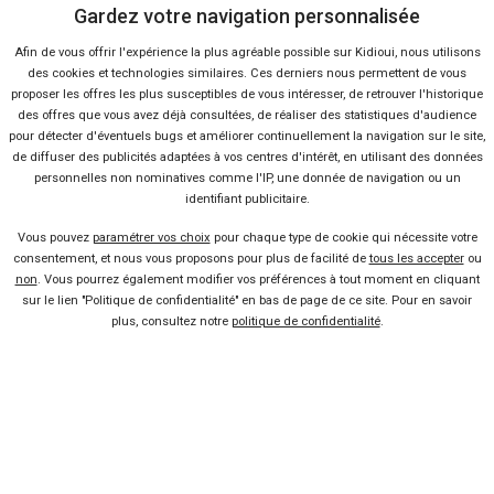
Nous contacter
Gardez votre navigation personnalisée
Afin de vous offrir l'expérience la plus agréable possible sur Kidioui, nous utilisons
Presse
des cookies et technologies similaires. Ces derniers nous permettent de vous
proposer les offres les plus susceptibles de vous intéresser, de retrouver l'historique
des offres que vous avez déjà consultées, de réaliser des statistiques d'audience
Conditions d'utilisation
pour détecter d'éventuels bugs et améliorer continuellement la navigation sur le site,
de diffuser des publicités adaptées à vos centres d'intérêt, en utilisant des données
personnelles non nominatives comme l'IP, une donnée de navigation ou un
identifiant publicitaire.
Politique de confidentialité
Vous pouvez
paramétrer vos choix
pour chaque type de cookie qui nécessite votre
consentement, et nous vous proposons pour plus de facilité de
tous les accepter
ou
Liens utiles
non
. Vous pourrez également modifier vos préférences à tout moment en cliquant
sur le lien "Politique de confidentialité" en bas de page de ce site. Pour en savoir
Voiture pas chère
plus, consultez notre
politique de confidentialité
.
Mandataire auto
Concessionnaire