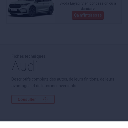
Skoda Enyaq iV en concession ou à
domicile
Ça m'intéresse
Fiches techniques
Audi
Descriptifs complets des autos, de leurs finitions, de leurs
avantages et de leurs inconvénients.
Consulter
Vous pouvez également comparer toutes les offres de