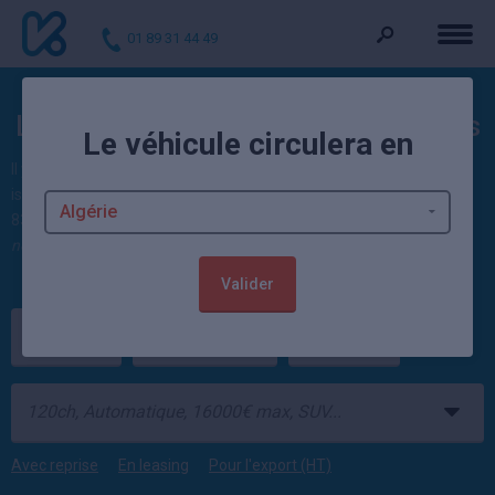
01 89 31 44 49
Les Audi Q4 e-tron neuves remisées
Le véhicule circulera en
Il y a actuellement 0 offre de Audi Q4 e-tron neuve moins chère
issue de concessionnaire et de mandataire auto. Consultez les 11
838 autres modèles jusqu'à -44% de remise et 82
véhicules Audi
neufs
jusqu'à -29,34% disponibles sur Kidioui.
Valider
Audi
Q4 e-tron
Neuf
Avec reprise
En leasing
Pour l'export (HT)