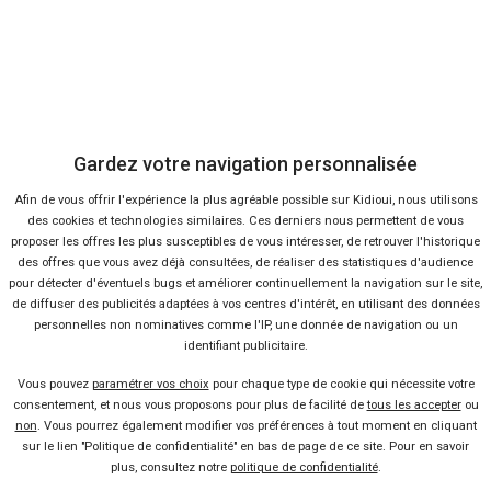
8 %
-29 %
Neuf
Ne
AUDI
AUDI
A3 Sportback
Q3
Gardez votre navigation personnalisée
Afin de vous offrir l'expérience la plus agréable possible sur Kidioui, nous utilisons
des cookies et technologies similaires. Ces derniers nous permettent de vous
proposer les offres les plus susceptibles de vous intéresser, de retrouver l'historique
des offres que vous avez déjà consultées, de réaliser des statistiques d'audience
pour détecter d'éventuels bugs et améliorer continuellement la navigation sur le site,
de diffuser des publicités adaptées à vos centres d'intérêt, en utilisant des données
personnelles non nominatives comme l'IP, une donnée de navigation ou un
36 offres
identifiant publicitaire.
Vous pouvez
paramétrer vos choix
pour chaque type de cookie qui nécessite votre
consentement, et nous vous proposons pour plus de facilité de
tous les accepter
ou
non
. Vous pourrez également modifier vos préférences à tout moment en cliquant
sur le lien "Politique de confidentialité" en bas de page de ce site. Pour en savoir
plus, consultez notre
politique de confidentialité
.