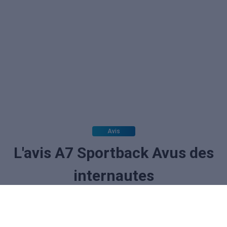
Avis
L'avis A7 Sportback Avus des
internautes
La note des internautes :
(aucun vote)