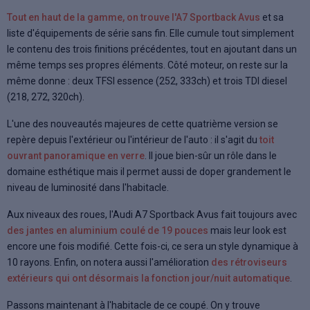
Tout en haut de la gamme, on trouve l'A7 Sportback Avus
et sa
liste d'équipements de série sans fin. Elle cumule tout simplement
le contenu des trois finitions précédentes, tout en ajoutant dans un
même temps ses propres éléments. Côté moteur, on reste sur la
même donne : deux TFSI essence (252, 333ch) et trois TDI diesel
(218, 272, 320ch).
L'une des nouveautés majeures de cette quatrième version se
repère depuis l'extérieur ou l'intérieur de l'auto : il s'agit du
toit
ouvrant panoramique en verre
. Il joue bien-sûr un rôle dans le
domaine esthétique mais il permet aussi de doper grandement le
niveau de luminosité dans l'habitacle.
Aux niveaux des roues, l'Audi A7 Sportback Avus fait toujours avec
des jantes en aluminium coulé de 19 pouces
mais leur look est
encore une fois modifié. Cette fois-ci, ce sera un style dynamique à
10 rayons. Enfin, on notera aussi l'amélioration
des rétroviseurs
extérieurs qui ont désormais la fonction jour/nuit automatique
.
Passons maintenant à l'habitacle de ce coupé. On y trouve