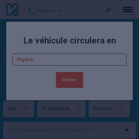
01 89 31 44 49
Voitures d'occasion A7 Sportback
Le véhicule circulera en
Découvrez nos occasions : 0 A7 Sportback d'occasion et 74 Audi
disponibles actuellement. Kidioui propose des voitures Audi A7
Sportback neuves et occasion moins cher : 1908 occasions et 4840
voitures neuves disponibles sur Kidioui ! Ces autos sont vendues
contrôlées et garanties par un mandataire automobile ou un
Valider
concessionnaire Audi.
Audi
A7 Sportback
Occasion