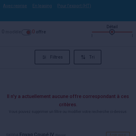
Avec reprise
En leasing
Pour l'export (HT)
Détail
0
0
modèle
offre
Filtres
Tri
Il n'y a actuellement aucune offre correspondant à ces
critères.
Vous pouvez supprimer un filtre ou modifier votre recherche ci-dessus.
Enyaq Coupé IV
SKODA
Neuve
A voir aussi