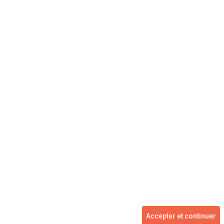
Concessionnaire
Vente voiture
Suivez-nous
Blog
Facebook
Twitter
2007 - 2026 ©
kidioui.fr
les meilleures offres automobiles des mandataires et concessionnaires -
Accepter et continuer
Tous droits réservés.