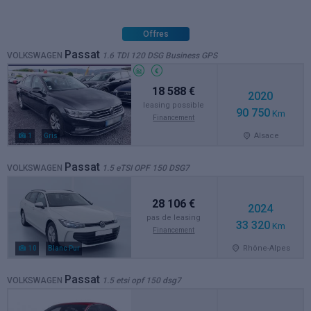
Offres
Passat
VOLKSWAGEN
1.6 TDI 120 DSG Business GPS
18 588 €
2020
leasing possible
90 750
Km
Financement
Alsace
1
Gris
Passat
VOLKSWAGEN
1.5 eTSI OPF 150 DSG7
28 106 €
2024
pas de leasing
33 320
Km
Financement
Rhône-Alpes
10
Blanc Pur
Passat
VOLKSWAGEN
1.5 etsi opf 150 dsg7