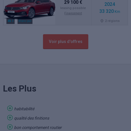
29 100 €
2024
leasing possible
33 320
Km
Financement
2 régions
0
Blanc pur
Voir plus d'offres
Les Plus
habitabilité
qualité des finitions
bon comportement routier