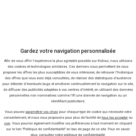
(aucun vote)
Soyez le premier à donner votre avis.
Gardez votre navigation personnalisée
Donnez votre note :
Afin de vous offrir l'expérience la plus agréable possible sur Kidioui, nous utilisons
des cookies et technologies similaires. Ces derniers nous permettent de vous
ma note :
proposer les offres les plus susceptibles de vous intéresser, de retrouver l'historique
des offres que vous avez déjà consultées, de réaliser des statistiques d'audience
pour détecter d'éventuels bugs et améliorer continuellement la navigation sur le site,
Donnez votre avis :
de diffuser des publicités adaptées à vos centres d'intérêt, en utilisant des données
personnelles non nominatives comme l'IP, une donnée de navigation ou un
identifiant publicitaire.
Vous pouvez
paramétrer vos choix
pour chaque type de cookie qui nécessite votre
consentement, et nous vous proposons pour plus de facilité de
tous les accepter
ou
non
. Vous pourrez également modifier vos préférences à tout moment en cliquant
sur le lien "Politique de confidentialité" en bas de page de ce site. Pour en savoir
plus, consultez notre
politique de confidentialité
.