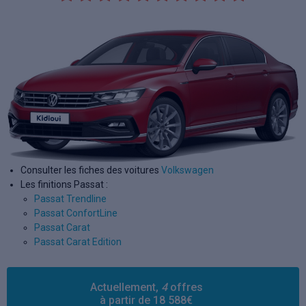
Consulter les fiches des voitures
Volkswagen
Les finitions Passat :
Passat Trendline
Passat ConfortLine
Passat Carat
Passat Carat Edition
Actuellement,
4
offres
à partir de 18 588€