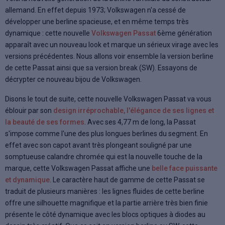
allemand. En effet depuis 1973; Volkswagen n'a cessé de
développer une berline spacieuse, et en même temps très
dynamique : cette nouvelle
Volkswagen Passat
6ème génération
apparaît avec un nouveau look et marque un sérieux virage avec les
versions précédentes. Nous allons voir ensemble la version berline
de cette Passat ainsi que sa version break (SW). Essayons de
décrypter ce nouveau bijou de Volkswagen.
Disons le tout de suite, cette nouvelle Volkswagen Passat va vous
éblouir par son
design irréprochable, l'élégance de ses lignes et
la beauté de ses formes
. Avec ses 4,77 m de long, la Passat
s'impose comme l'une des plus longues berlines du segment. En
effet avec son capot avant très plongeant souligné par une
somptueuse calandre chromée qui est la nouvelle touche de la
marque, cette Volkswagen Passat affiche une
belle face puissante
et dynamique
. Le caractère haut de gamme de cette Passat se
traduit de plusieurs manières : les lignes fluides de cette berline
offre une silhouette magnifique et la partie arrière très bien finie
présente le côté dynamique avec les blocs optiques à diodes au