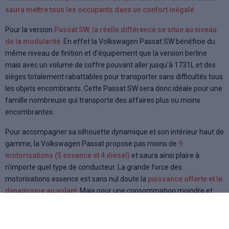
saura mettre tous les occupants dans un confort inégalé
.
Pour la version
Passat SW, la réelle différence se situe au niveau
de la modularité
. En effet la Volkswagen Passat SW bénéficie du
même niveau de finition et d'équipement que la version berline
mais avec un volume de coffre pouvant aller jusqu'à 1731L et des
sièges totalement rabattables pour transporter sans difficultés tous
les objets encombrants. Cette Passat SW sera donc idéale pour une
famille nombreuse qui transporte des affaires plus ou moins
encombrantes.
Pour accompagner sa silhouette dynamique et son intérieur haut de
gamme, la Volkswagen Passat propose pas moins de
9
motorisations (5 essence et 4 diesel)
et saura ainsi plaire à
n'importe quel type de conducteur. La grande force des
motorisations essence est sans nul doute la
puissance offerte et le
dynamisme au volant
. Mais pour une consommation moindre et
pour éviter le malus écologique, les motorisations diesel seront les
plus adaptées, notamment le 2,0L TDI 110 ch BlueMotion qui offre
un agréable plaisir de conduite avec une consommation moindre