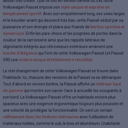
dessin très créatif. Que ce soit en version berline ou SW, cette
Volkswagen Passat impose son
style unique et exprime un
tempérament sportif
. Avec son empattement long, ses voies larges
et le bouclier avant qui descend très bas, cette Passat séduit par sa
puissance et son énergie et plaira aux friands de
berline sportive et
dynamique
. Enfin les pare-chocs et les poignées de portes dans la
couleur de la carrosserie ainsi que les rappels latéraux de
clignotants intégrés aux rétroviseurs extérieurs amènent une
touche d'élégance
qui font de cette Volkswagen Passat (et Passat
SW) une
voiture unique et totalement irrésistible
.
Le réel changement de cette Volkswagen Passat se trouve dans
l'habitacle. Ici, chacune des versions de la Passat va se démarquer.
Tout d'abord en version berline, la Passat affiche un
intérieur haut
de gamme
qui montre son savoir-faire à accueillir les occupants à
son bord. La Volkswagen Passat offre un habitacle encore plus
spacieux avec une exigence ergonomique toujours plus poussée et
une volonté de privilégier la fonctionnalité. On sent un certain
raffinement dans les finitions intérieures
avec l'utilisation de
matériaux nobles, comme le cuir, le bois et laluminium. Lhabitacle