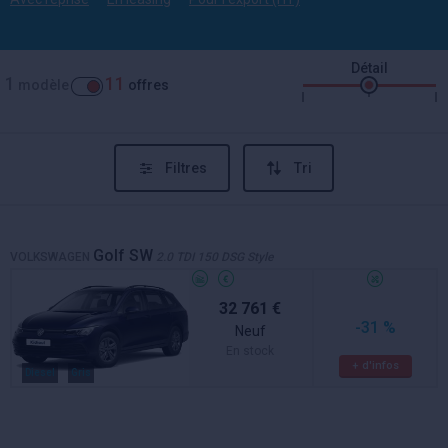
Détail
1
11
modèle
offres
Filtres
Tri
Golf SW
VOLKSWAGEN
2.0 TDI 150 DSG Style
32 761 €
-31 %
Neuf
En stock
+ d'infos
Diesel
Gris