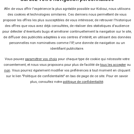
ajouter
le bonne habitabilité aux jambes
pour les passagers arrière,
Afin de vous offrir l'expérience la plus agréable possible sur Kidioui, nous utilisons
le rabattement de la banquette depuis le coffre et les petits
des cookies et technologies similaires. Ces derniers nous permettent de vous
rangements pratiques. Tout cela fait de ce véhicule
le parfait
proposer les offres les plus susceptibles de vous intéresser, de retrouver l'historique
compagnon des familles
, surtout dans ses finitions les plus haut
des offres que vous avez déjà consultées, de réaliser des statistiques d'audience
de gamme (Carat par exemple) où le niveau de confort est très
pour détecter d'éventuels bugs et améliorer continuellement la navigation sur le site,
de diffuser des publicités adaptées à vos centres d'intérêt, en utilisant des données
intéressant, avec par exemple les sièges profilés, les rétroviseurs
personnelles non nominatives comme l'IP, une donnée de navigation ou un
rabattables électriquement, la clé mains libres et la caméra de recul.
identifiant publicitaire.
Sans oublier
le fort contenu technologique
(combiné numérique,
grand écran tactile avec commande gestuelle, applications
Vous pouvez
paramétrer vos choix
pour chaque type de cookie qui nécessite votre
consentement, et nous vous proposons pour plus de facilité de
tous les accepter
ou
connectées, aides actives) qui donne l’impression de conduire une
non
. Vous pourrez également modifier vos préférences à tout moment en cliquant
voiture du futur. Si on complète cela par
les blocs essence
sur le lien "Politique de confidentialité" en bas de page de ce site. Pour en savoir
dernière génération TSI EVO
, qui sont capables de désactiver la
plus, consultez notre
politique de confidentialité
.
moitié des cylindres lorsque la charge du moteur n’est pas trop
élevée, c’est un pur régal ! Seul bémol de ce break compact : son
tarif. En effet, il est plutôt élevé dans le catalogue officiel de la
marque allemande, par exemple au-dessus de celui d’une Peugeot
308 SW ou d’une Renault Mégane Estate. Pour le rendre plus
intéressant,
il faut passer par un mandataire ou une concession
Golf SW
qui pratiquent des remises. Ou bien encore opter pour une