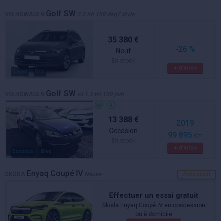
Golf SW
VOLKSWAGEN
2.0 tdi 150 dsg7 style
35 380 €
-26 %
Neuf
En stock
+ d'infos
Diesel
Gris
Golf SW
VOLKSWAGEN
vii 1.5 tsi 150 join
13 388 €
2019
Occasion
99 895
Km
En stock
+ d'infos
Essence
Bleu
Enyaq Coupé IV
SKODA
Neuve
A voir aussi
Effectuer un essai gratuit
Skoda Enyaq Coupé iV en concession
ou à domicile