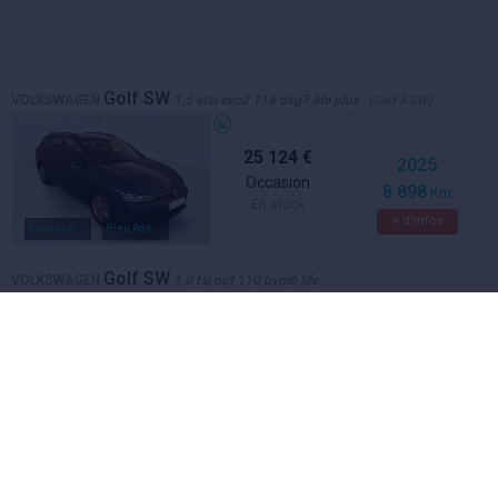
Golf SW
VOLKSWAGEN
1.5 etsi evo2 116 dsg7 life plus
- (Golf 8 SW)
25 124 €
2025
Occasion
8 898
Km
En stock
+ d'infos
Essence / electrique
Bleu Anemone
Golf SW
VOLKSWAGEN
1.0 tsi opf 110 bvm6 life
19 600 €
2022
Occasion
30 537
Km
En stock
+ d'infos
Essence
Blanc pur
Golf SW
VOLKSWAGEN
2.0 tdi scr 115 bvm6 life