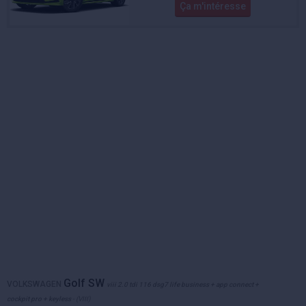
Ça m'intéresse
Golf SW
VOLKSWAGEN
viii 2.0 tdi 116 dsg7 life business + app connect +
cockpit pro + keyless
- (VIII)