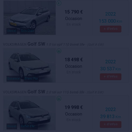
15 790 €
2022
Occasion
153 000
Km
En stock
+ d'infos
Diesel
Gris Clair
Golf SW
VOLKSWAGEN
1.0 tsi opf 110 bvm6 life
- (Golf 8 SW)
18 498 €
2022
Occasion
30 537
Km
En stock
+ d'infos
Essence
Blanc Pur
Golf SW
VOLKSWAGEN
2.0 tdi scr 115 bvm6 life
- (Golf 8 SW)
19 998 €
2022
Occasion
39 813
Km
En stock
+ d'infos
Diesel
Reflet d'Argent