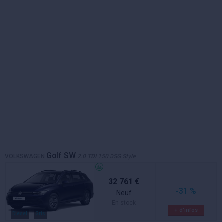
Golf SW
VOLKSWAGEN
2.0 TDI 150 DSG Style
32 761 €
-31 %
Neuf
En stock
+ d'infos
Diesel
Gris