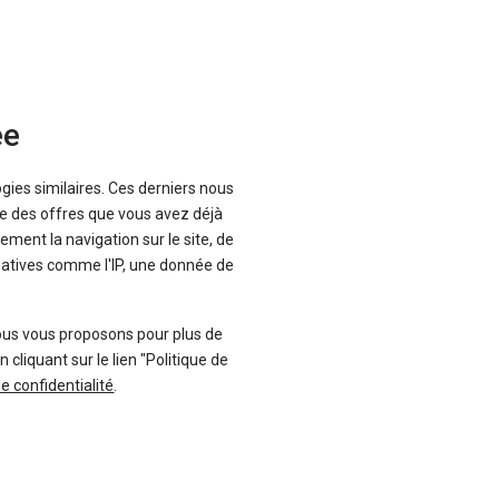
(Allemagne, Belgique, Pays-Bas…) où les
éstockages - auprès de grands
es qui permettent à l’acheteur de
ée
ogies similaires. Ces derniers nous
que des offres que vous avez déjà
ement la navigation sur le site, de
inatives comme l'IP, une donnée de
ous vous proposons pour plus de
liquant sur le lien "Politique de
de confidentialité
.