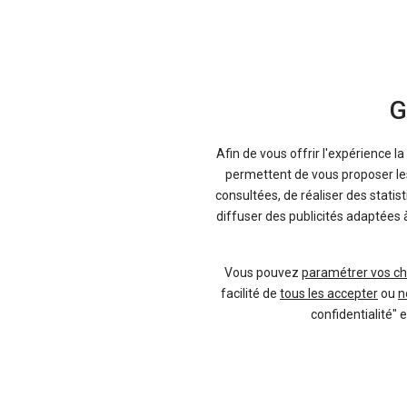
pouvez tous les retrouver sur Kidioui.fr.
Comment réussissent-ils à faire baisse
tarifs d’exploitation sont moins chers
distributeurs. Ils peuvent également p
G
dépenser moins, sans même avoir à nég
Afin de vous offrir l'expérience l
Une gamme de voitures urb
permettent de vous proposer les 
consultées, de réaliser des statis
diffuser des publicités adaptées 
Occasions récentes : l'alte
Vous pouvez
paramétrer vos ch
facilité de
tous les accepter
ou
n
Utilisez nos filtres rapides pour ne com
confidentialité" 