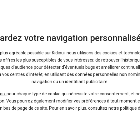
r leurs prix Smart ? En important les modèles depuis des pays voisins 
. Ou bien encore en réalisant des achats de gros – également appelés d
ratiquer leurs propres remises de manière ponctuelle. Diverses techniqu
ardez votre navigation personnalis
ocier !
a plus agréable possible sur Kidioui, nous utilisons des cookies et technol
aines et chics
offres les plus susceptibles de vous intéresser, de retrouver l'histori
tiques d'audience pour détecter d'éventuels bugs et améliorer continuell
à vos centres d'intérêt, en utilisant des données personnelles non nom
navigation ou un identifiant publicitaire.
rnative qui a le vent en poupe
oix
pour chaque type de cookie qui nécessite votre consentement, et n
on
. Vous pourrez également modifier vos préférences à tout moment en c
parer que les prix du modèle qui vous intéresse :
en bas de page de ce site. Pour en savoir plus, consultez notre
prix forfour
.
politique 