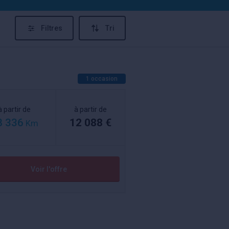
Filtres
Tri
1 occasion
à partir de
à partir de
8 336
12 088 €
Km
Voir l'offre