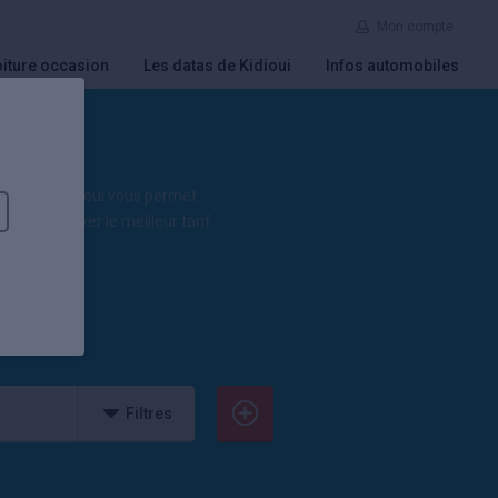
Mon compte
iture occasion
Les datas de Kidioui
Infos automobiles
tomber : Kidioui vous permet
 pour trouver le meilleur tarif
Filtres