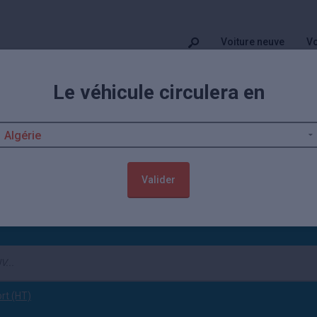
Voiture neuve
Vo
Le véhicule circulera en
ofessionnels et concessions smart
t d’
occasions Smart
pour faire votre choix ? Vous ne pouvez pas mieux 
ce constructeur. Il s'agit tout simplement de la plateforme de référence
e par marque
...
Valider
ort (HT)