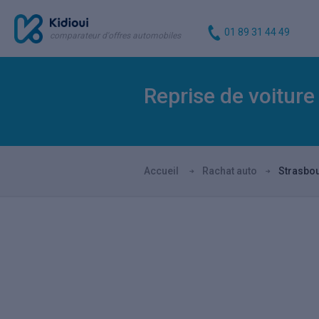
01 89 31 44 49
comparateur d'offres automobiles
Reprise de voiture
Accueil
Rachat auto
Strasbo