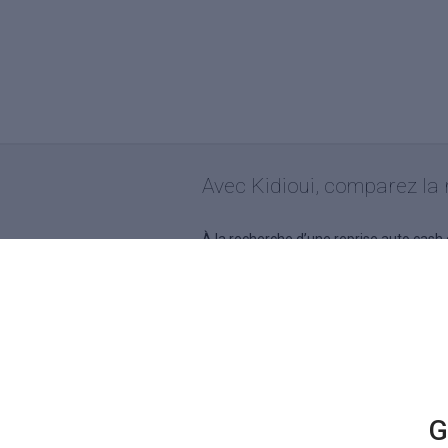
Avec Kidioui, comparez la r
À la recherche d’une
reprise auto cash
éplucher les pages jaunes ou les résult
de votre auto d’occasion. En quelques cl
Comment cela fonctionne-t-il ? De la m
ses caractéristiques. En l’occurrence, c
à une liste de résultats qu’on peut tr
professionnels de l’automobile locaux.
G