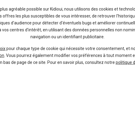
professionnel sur Strasbourg
a plus agréable possible sur Kidioui, nous utilisons des cookies et technol
offres les plus susceptibles de vous intéresser, de retrouver l'histori
tiques d'audience pour détecter d'éventuels bugs et améliorer continuell
à vos centres d'intérêt, en utilisant des données personnelles non nom
navigation ou un identifiant publicitaire.
À propos
Liens utiles
oix
pour chaque type de cookie qui nécessite votre consentement, et n
on
. Vous pourrez également modifier vos préférences à tout moment en c
en bas de page de ce site. Pour en savoir plus, consultez notre
politique 
Qui sommes-nous ?
Voiture pas chère
FAQ
Mandataire auto
Nous contacter
Concessionnaire
Presse
Vente voiture
Conditions d'utilisation
Politique de confidentialité
automobiles des mandataires et concessionnaires - Tous droits réservés.