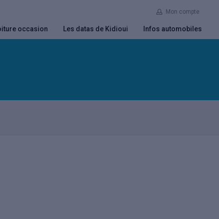
Mon compte
iture occasion
Les datas de Kidioui
Infos automobiles