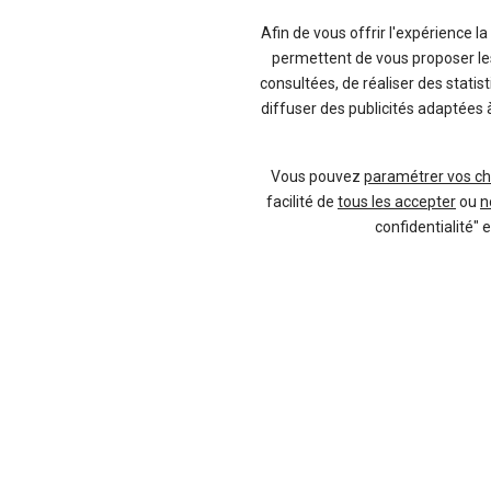
Vendez votre voiture à un 
Afin de vous offrir l'expérience l
permettent de vous proposer les 
consultées, de réaliser des statis
diffuser des publicités adaptées 
Vendeur professionel
Vous pouvez
paramétrer vos ch
facilité de
tous les accepter
ou
n
confidentialité" 
Devenir vendeur partenaire
Se connecter
2007 - 2026 ©
kidioui.fr
,
les meilleures offres 