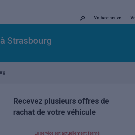
Voiture neuve
Vo
 à Strasbourg
urg
Recevez plusieurs offres de
rachat de votre véhicule
Le service est actuellement fermé.