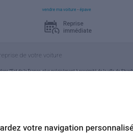
vendre ma voiture
-
épave
Reprise
Pa
immédiate
en
Comparez
les prix
eprise de votre voiture
dans l’Est de la France, plus précisément à proximité de la ville de Str
ats de votre moteur de recherche. Le comparateur Kidioui vous donne les
ics, vous voyez tous les professionnels de la reprise de voiture à Stras
ême manière qu’un comparateur de prix classique. On indique d’abord l
e sera l’auto vendue avec ce qui fait varier sa valeur (année, carburant, f
anquillement comparer. Dans notre cas, ce seront des estimations de ra
ardez votre navigation personnalis