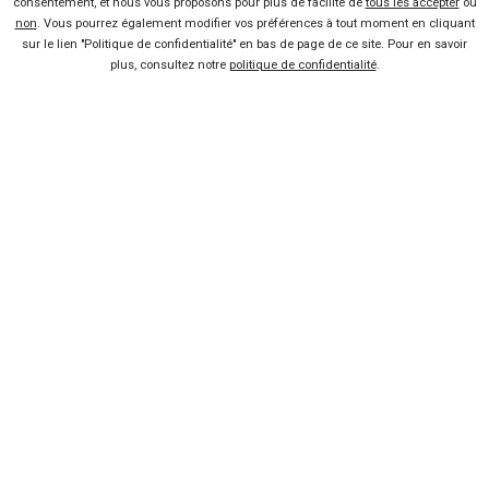
consentement, et nous vous proposons pour plus de facilité de
tous les accepter
ou
non
. Vous pourrez également modifier vos préférences à tout moment en cliquant
Mandataire auto
sur le lien "Politique de confidentialité" en bas de page de ce site. Pour en savoir
plus, consultez notre
politique de confidentialité
.
Concessionnaire
Vente voiture
Suivez-nous
Blog
Facebook
Twitter