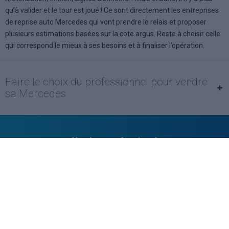
qu’à valider et le tour est joué ! Ce sont directement les entreprises
de reprise auto Mercedes qui vont prendre le relais et proposer
plusieurs estimations basées sur la cote argus. Reste à choisir celle
qui correspond le mieux à ses besoins et à finaliser l’opération.
Faire le choix du professionnel pour vendre
sa Mercedes
Vendeur professionel
Devenir vendeur partenaire
Se connecter
À propos