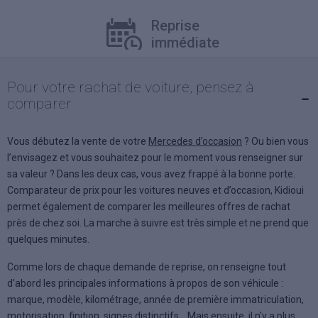
Reprise
Pa
immédiate
en
Comparez
Pour votre rachat de voiture, pensez à
les prix
comparer
Vous débutez la vente de votre
Mercedes d’occasion
? Ou bien vous
l’envisagez et vous souhaitez pour le moment vous renseigner sur
sa valeur ? Dans les deux cas, vous avez frappé à la bonne porte.
Comparateur de prix pour les voitures neuves et d’occasion, Kidioui
permet également de comparer les meilleures offres de rachat
près de chez soi. La marche à suivre est très simple et ne prend que
quelques minutes.
Comme lors de chaque demande de reprise, on renseigne tout
d’abord les principales informations à propos de son véhicule :
marque, modèle, kilométrage, année de première immatriculation,
motorisation, finition, signes distinctifs… Mais ensuite, il n'y a plus