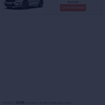
domicile
Ça m'intéresse
2008
PEUGEOT
PureTech 130 S&S BVM6 Allure Pack