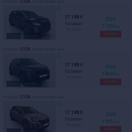
2008
PEUGEOT
100 S&S BVM6 Style
17 198 €
2025
Occasion
7 159
Km
En stock
+ d'infos
Essence
Noir Perla Nera
2008
PEUGEOT
100 S&S BVM6 Style
17 198 €
2025
Occasion
7 894
Km
En stock
+ d'infos
Essence
Bleu Obsession
2008
PEUGEOT
100 S&S BVM6 Style
17 198 €
2025
Occasion
7 931
Km
En stock
+ d'infos
Essence
Gris Artense