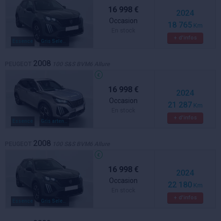
16 998 €
2024
Occasion
18 765
Km
En stock
+ d'infos
Essence
Gris Selenium
2008
PEUGEOT
100 S&S BVM6 Allure
16 998 €
2024
Occasion
21 287
Km
En stock
+ d'infos
Essence
Gris artense
2008
PEUGEOT
100 S&S BVM6 Allure
16 998 €
2024
Occasion
22 180
Km
En stock
+ d'infos
Essence
Gris Selenium