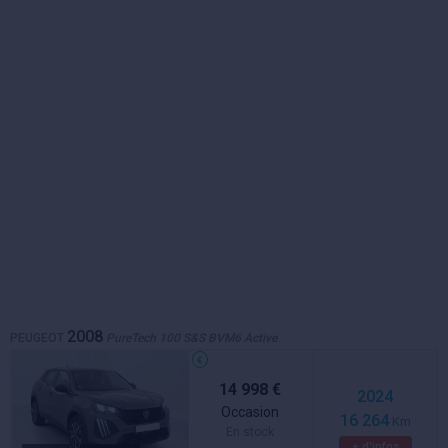
2008
PEUGEOT
PureTech 100 S&S BVM6 Active
14 998 €
2024
Occasion
16 264
Km
En stock
+ d'infos