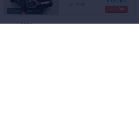
6 037
Km
En stock
+ d'infos
Essence
Gris Artense
2008
PEUGEOT
100 S&S BVM6 Style
17 298 €
2025
Occasion
6 108
Km
En stock
+ d'infos
Essence
Bleu Obsession
Enyaq Coupé IV
SKODA
Neuve
A voir aussi
Effectuer un essai gratuit
Skoda Enyaq Coupé iV en concession
ou à domicile
Ça m'intéresse
2008
PEUGEOT
100 S&S BVM6 Style