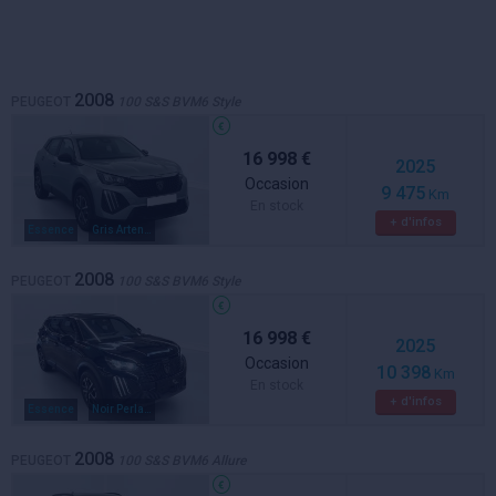
2008
PEUGEOT
100 S&S BVM6 Style
16 998 €
2025
Occasion
9 475
Km
En stock
+ d'infos
Essence
Gris Artense
2008
PEUGEOT
100 S&S BVM6 Style
16 998 €
2025
Occasion
10 398
Km
En stock
+ d'infos
Essence
Noir Perla Nera
2008
PEUGEOT
100 S&S BVM6 Allure