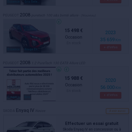
Essence
Gris Selenium
2008
PEUGEOT
puretech 100 s&s bvm6 allure
- (Nouveau)
15 498 €
2023
Occasion
35 659
Km
En stock
+ d'infos
Essence
Rouge Elixir
2008
PEUGEOT
1.2 PureTech 130 EAT8 Allure LED
15 988 €
2020
Occasion
56 000
Km
En stock
+ d'infos
Essence
Gris
Enyaq IV
SKODA
Neuve
A voir aussi
Effectuer un essai gratuit
Skoda Enyaq iV en concession ou à