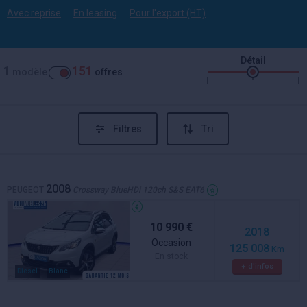
Avec reprise
En leasing
Pour l'export (HT)
Détail
1
151
modèle
offres
Filtres
Tri
2008
PEUGEOT
Crossway BlueHDi 120ch S&S EAT6
10 990 €
2018
Occasion
125 008
Km
En stock
+ d'infos
Diesel
Blanc