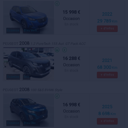
15 998 €
2022
Occasion
29 789
Km
En stock
+ d'infos
Essence
Bleu Vertigo
2008
PEUGEOT
1.2 PureTech 155 Aut. GT Pack ACC
16 288 €
2021
Occasion
68 300
Km
En stock
+ d'infos
Essence
Gris
2008
PEUGEOT
100 S&S BVM6 Style
16 998 €
2025
Occasion
8 698
Km
En stock
+ d'infos
Essence
Bleu Obsession