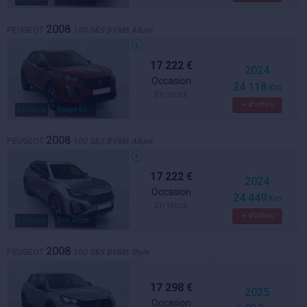
2008
PEUGEOT
100 S&S BVM6 Allure
17 222 €
2024
Occasion
24 118
Km
En stock
+ d'infos
Essence
Rouge Elixir
2008
PEUGEOT
100 S&S BVM6 Allure
17 222 €
2024
Occasion
24 449
Km
En stock
+ d'infos
Essence
Gris Artense
2008
PEUGEOT
100 S&S BVM6 Style
17 298 €
2025
Occasion