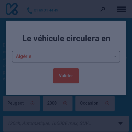
01 89 31 44 49
Voitures d'occasion 2008
Le véhicule circulera en
Découvrez nos offres : 151 2008 d'occasion actuellement. Ces
autos sont vendues contrôlées et garanties par un mandataire
automobile ou un concessionnaire Peugeot. 427 véhicules
Peugeot
occasion
sont également disponibles. 207 offres
2008 neuve
à
partir de 18 543 euros et jusqu'à -39,65% sont par ailleurs à saisir
Valider
dans la rubrique neuf.
Peugeot
2008
Occasion