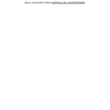
Nissan
plus, consultez notre
politique de confidentialité
.
Descriptifs complets des autos, de leurs finitions, de leurs
avantages et de leurs inconvénients.
Consulter
Si vous n'êtes pas encore décidé entre le neuf et l'occasion,
comparez facilement tous les
prix primastar
sur une seule page.
Vendeur professionel
Devenir vendeur partenaire