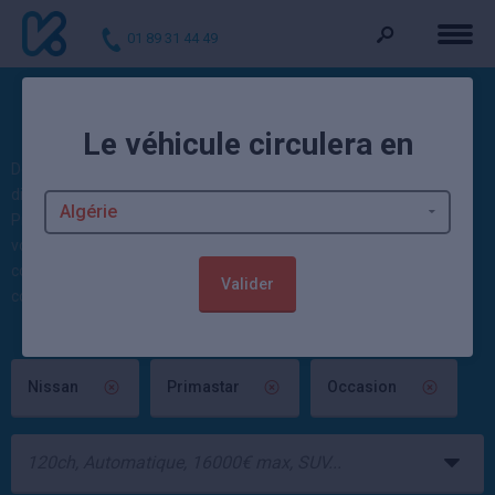
01 89 31 44 49
Voitures d'occasion Primastar
Le véhicule circulera en
Découvrez nos occasions : 0 Primastar d'occasion et 43 Nissan
disponibles actuellement. Kidioui propose des voitures Nissan
Primastar neuves et occasion moins cher : 1887 occasions et 4797
voitures neuves disponibles sur Kidioui ! Ces autos sont vendues
contrôlées et garanties par un mandataire automobile ou un
Valider
concessionnaire Nissan.
Nissan
Primastar
Occasion