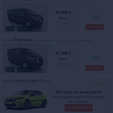
40 900 €
-13 %
Neuf
En stock
+ d'infos
Diesel
Gris comete
Primastar
NISSAN
primastar combi l1h1 3.0t 2.0 dci 170 s s bva9 tekna
43 360 €
-15 %
Neuf
En stock
+ d'infos
Diesel
Gris comete
Enyaq Coupé IV
SKODA
Neuve
A voir aussi
Effectuer un essai gratuit
Skoda Enyaq Coupé iV en concession
ou à domicile
Ça m'intéresse