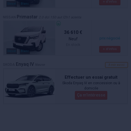
+ d'infos
Diesel
Blanc
Primastar
NISSAN
2.0 dci 150 aut l2h1 acenta
36 610 €
prix négocié
Neuf
En stock
+ d'infos
Diesel
Blanc
Enyaq IV
SKODA
Neuve
A voir aussi
Effectuer un essai gratuit
Skoda Enyaq iV en concession ou à
domicile
Ça m'intéresse