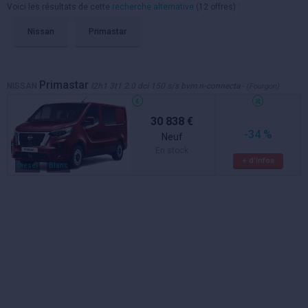
Voici les résultats de cette
recherche alternative
(12 offres) :
Nissan
Primastar
Primastar
NISSAN
l2h1 3t1 2.0 dci 150 s/s bvm n-connecta
- (Fourgon)
30 838 €
-34 %
Neuf
En stock
+ d'infos
Diesel
Blanc