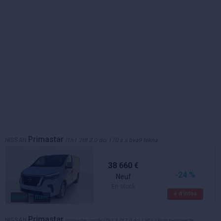
Primastar
NISSAN
l1h1 2t8 2.0 dci 170 s s bva9 tekna
38 660 €
-24 %
Neuf
En stock
+ d'infos
Diesel
Blanc
Primastar
NISSAN
primastar combi l2h1 3.0t 2.0 dci 150 s s bvm n-connecta