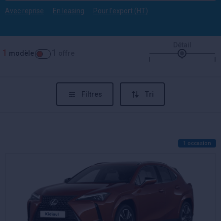
Avec reprise
En leasing
Pour l'export (HT)
Détail
1
1
modèle
offre
Filtres
Tri
1 occasion