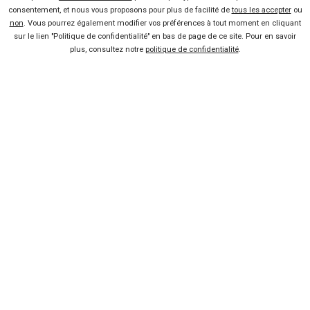
consentement, et nous vous proposons pour plus de facilité de
tous les accepter
ou
non
. Vous pourrez également modifier vos préférences à tout moment en cliquant
Politique de confidentialité
sur le lien "Politique de confidentialité" en bas de page de ce site. Pour en savoir
plus, consultez notre
politique de confidentialité
.
Liens utiles
Voiture pas chère
Mandataire auto
Concessionnaire
Vente voiture
Suivez-nous
Blog