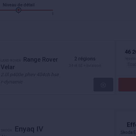
Niveau de détail
46 2
2 régions
Range Rover
leasin
LAND ROVER
Fin
34 et 62 + livraison
Velar
2.0l p400e phev 404ch hse
r-dynamic
Eff
Enyaq IV
SKODA
Skoda E