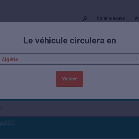
Voiture neuve
Vo
Le véhicule circulera en
on Range Rover Velar
Velar d'occasion actuellement. Ces autos sont vendues contrôlées et g
éhicules
Land Rover occasion
sont également disponibles.
Valider
r Velar
Occasion
(tout effacer)
ort (HT)