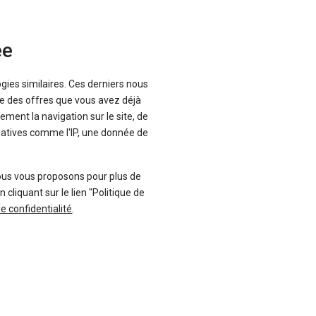
ée
ogies similaires. Ces derniers nous
que des offres que vous avez déjà
ement la navigation sur le site, de
inatives comme l'IP, une donnée de
ous vous proposons pour plus de
liquant sur le lien "Politique de
r
sur une seule page.
de confidentialité
.
Suivez-nous