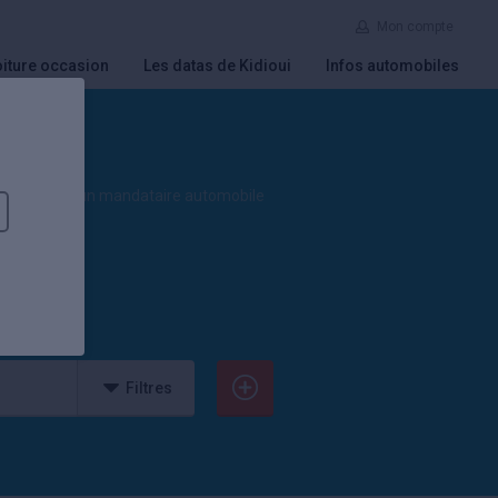
Mon compte
iture occasion
Les datas de Kidioui
Infos automobiles
aranties par un mandataire automobile
Filtres