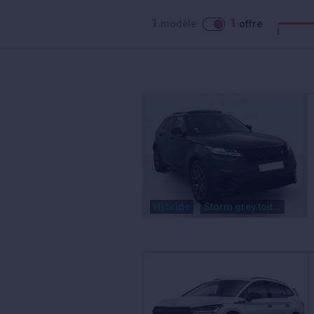
1
1
modèle
offre
Hybride
Storm grey toit noir