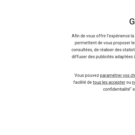
Fiche technique
G
Land Rover 
Afin de vous offrir l'expérience l
Descriptif complet de l'auto, de ses fin
permettent de vous proposer les 
consultées, de réaliser des statis
Consulter
diffuser des publicités adaptées 
Vous pouvez
paramétrer vos ch
facilité de
tous les accepter
ou
n
Si vous n'êtes pas encore décidé entre 
confidentialité" 
Vendeur professionel