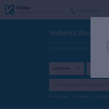
01 89 31 44 49
comparateur d'offres automobiles
Voitures d'occasi
Découvrez nos offres : 1 Range Rover 
ou un concessionnaire Land Rover. 3 v
Land Rover
Range Rove
Avec reprise
En leasing
Pour l'exp