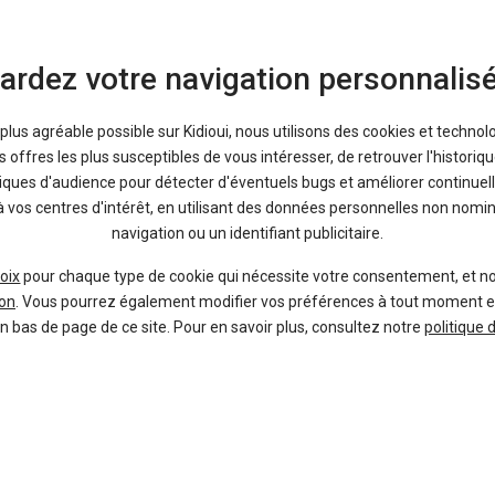
ardez votre navigation personnalis
Range Rover Velar
a plus agréable possible sur Kidioui, nous utilisons des cookies et technol
itions, de ses avantages et ses inconvénients.
offres les plus susceptibles de vous intéresser, de retrouver l'histori
tiques d'audience pour détecter d'éventuels bugs et améliorer continuell
à vos centres d'intérêt, en utilisant des données personnelles non nom
navigation ou un identifiant publicitaire.
oix
pour chaque type de cookie qui nécessite votre consentement, et n
on
. Vous pourrez également modifier vos préférences à tout moment en c
le neuf et l'occasion, comparez facilement tous les
prix range rover vela
en bas de page de ce site. Pour en savoir plus, consultez notre
politique 
À propos
Liens utiles