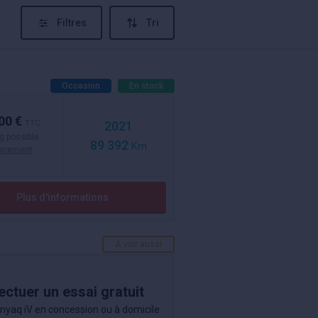
Filtres
Tri
Occasion
En stock
00 €
TTC
2021
g possible
89 392
Km
ancement
Plus d'informations
A voir aussi
ectuer un essai gratuit
nyaq iV en concession ou à domicile