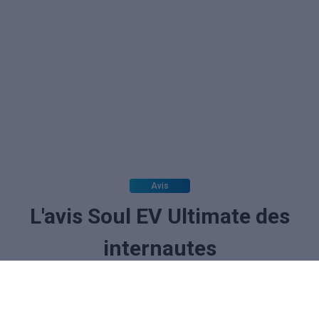
Avis
L'avis Soul EV Ultimate des
internautes
La note des internautes :
(aucun vote)