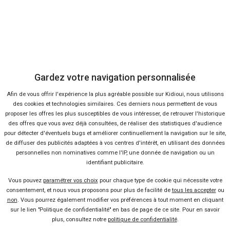
6 %
-26 %
Neuf
Ne
KIA
KIA
Sportage
St
Gardez votre navigation personnalisée
Afin de vous offrir l'expérience la plus agréable possible sur Kidioui, nous utilisons
des cookies et technologies similaires. Ces derniers nous permettent de vous
proposer les offres les plus susceptibles de vous intéresser, de retrouver l'historique
des offres que vous avez déjà consultées, de réaliser des statistiques d'audience
pour détecter d'éventuels bugs et améliorer continuellement la navigation sur le site,
de diffuser des publicités adaptées à vos centres d'intérêt, en utilisant des données
personnelles non nominatives comme l'IP, une donnée de navigation ou un
35 offres
identifiant publicitaire.
Vous pouvez
paramétrer vos choix
pour chaque type de cookie qui nécessite votre
consentement, et nous vous proposons pour plus de facilité de
tous les accepter
ou
non
. Vous pourrez également modifier vos préférences à tout moment en cliquant
sur le lien "Politique de confidentialité" en bas de page de ce site. Pour en savoir
plus, consultez notre
politique de confidentialité
.