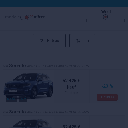
Détail
1
2
modèle
offres
Filtres
Tri
Sorento
KIA
4WD 193 7 Places Pano HUD BOSE GPS
52 425 €
-23 %
Neuf
En stock
+ d'infos
Diesel
Vert
Sorento
KIA
4WD 193 7 Places Pano HUD BOSE GPS
52 425 €