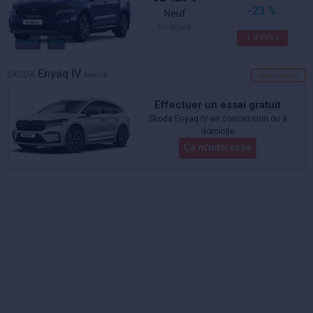
-23 %
Neuf
En stock
+ d'infos
Diesel
Vert
Enyaq IV
SKODA
Neuve
A voir aussi
Effectuer un essai gratuit
Skoda Enyaq iV en concession ou à
domicile
Ça m'intéresse