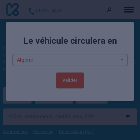
01 89 31 44 49
Les Kia Sorento neuves remisées
Le véhicule circulera en
Kidioui compare actuellement 2 offres de Kia
Sorento
neuve moins
chère, jusqu'à -22,70% de remise. Issus de concessionnaire et de
mandataire auto, les prix de Sorento pas cher démarrent à 52 425€.
Profitez aussi de 63
autos Kia neuves
disponibles en ce moment.
Valider
Kia
Sorento
Neuf
Avec reprise
En leasing
Pour l'export (HT)