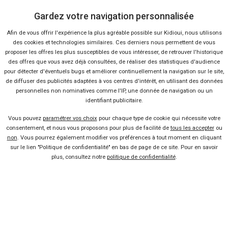
Gardez votre navigation personnalisée
Nous contacter
Afin de vous offrir l'expérience la plus agréable possible sur Kidioui, nous utilisons
des cookies et technologies similaires. Ces derniers nous permettent de vous
Presse
proposer les offres les plus susceptibles de vous intéresser, de retrouver l'historique
des offres que vous avez déjà consultées, de réaliser des statistiques d'audience
pour détecter d'éventuels bugs et améliorer continuellement la navigation sur le site,
Conditions d'utilisation
de diffuser des publicités adaptées à vos centres d'intérêt, en utilisant des données
personnelles non nominatives comme l'IP, une donnée de navigation ou un
identifiant publicitaire.
Politique de confidentialité
Vous pouvez
paramétrer vos choix
pour chaque type de cookie qui nécessite votre
consentement, et nous vous proposons pour plus de facilité de
tous les accepter
ou
Liens utiles
non
. Vous pourrez également modifier vos préférences à tout moment en cliquant
sur le lien "Politique de confidentialité" en bas de page de ce site. Pour en savoir
Voiture pas chère
plus, consultez notre
politique de confidentialité
.
Mandataire auto
Concessionnaire