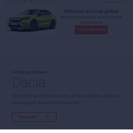
Effectuer un essai gratuit
Skoda Enyaq Coupé iV en concession
ou à domicile
Ça m'intéresse
Fiches techniques
Dacia
Descriptifs complets des autos, de leurs finitions, de leurs
avantages et de leurs inconvénients.
Consulter