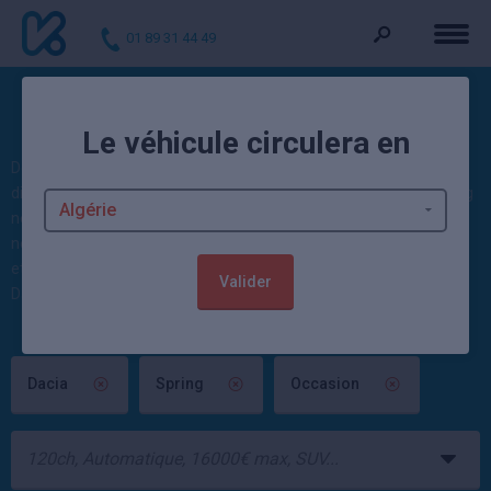
01 89 31 44 49
Voitures d'occasion Spring
Le véhicule circulera en
Découvrez nos occasions : 0 Spring d'occasion et 72 Dacia
disponibles actuellement. Kidioui propose des voitures Dacia Spring
neuves et occasion moins cher : 1908 occasions et 4840 voitures
neuves disponibles sur Kidioui ! Ces autos sont vendues contrôlées
et garanties par un mandataire automobile ou un concessionnaire
Valider
Dacia.
Dacia
Spring
Occasion