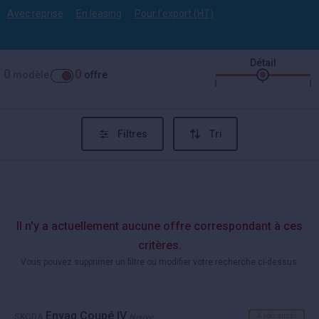
Avec reprise
En leasing
Pour l'export (HT)
Détail
0
0
modèle
offre
Filtres
Tri
Il n'y a actuellement aucune offre correspondant à ces
critères.
Vous pouvez supprimer un filtre ou modifier votre recherche ci-dessus.
Enyaq Coupé IV
SKODA
Neuve
A voir aussi