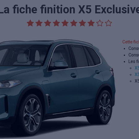
La fiche finition X5 Exclusiv
Cette fi
Consu
Consu
Les fi
X
X
X5