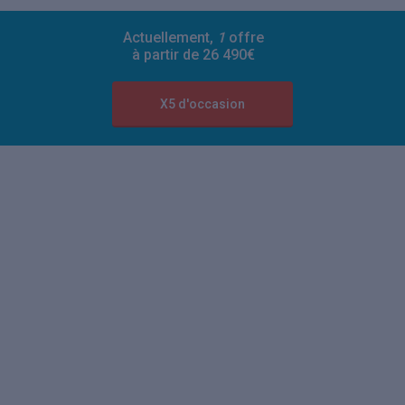
Actuellement,
1
offre
à partir de 26 490€
X5 d'occasion