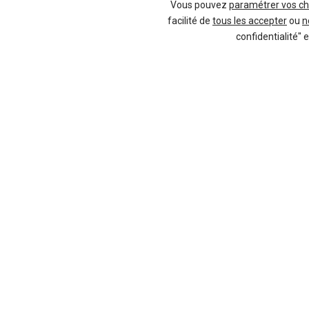
Vous pouvez
paramétrer vos ch
facilité de
tous les accepter
ou
n
confidentialité" 
Neuf
BMW
X1