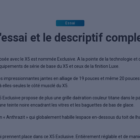
Essai
'essai et le descriptif compl
sée avec le X5 est nommée Exclusive. A la pointe de la technologie et du
équipements de série de base du X5 et ceux de la finition Luxe.
 les impressionnantes jantes en alliage de 19 pouces et même 20 pouces 
elles-seules le côté musclé du X5.
 Exclusive propose de plus une grille daération couleur titane dans le p
une teinte noire encadrant les vitres et les baguettes de bas de glace.
llon « Anthrazit » qui globalement habille lespace en-dessous du toit de l
i prennent place dans ce X5 Exclusive. Entièrement réglable et de maniè