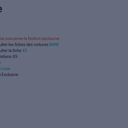
e
che concerne la finition exclusive
lter les fiches des voitures
BMW
lter la fiche
X5
nitions X5 :
5
5 Luxe
 Exclusive