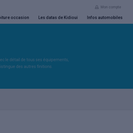
Mon compte
iture occasion
Les datas de Kidioui
Infos automobiles
avec le détail de tous ses équipements,
istingue des autres finitions.