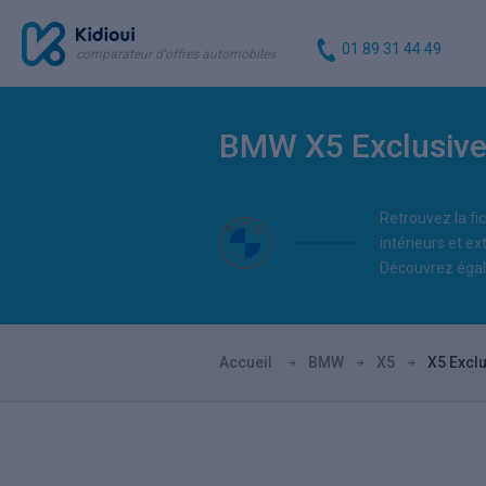
01 89 31 44 49
comparateur d'offres automobiles
BMW X5 Exclusiv
Retrouvez la fic
intérieurs et ex
Découvrez égal
Accueil
BMW
X5
X5 Excl