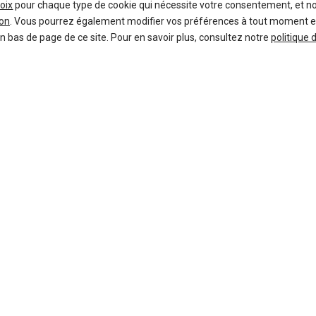
oix
pour chaque type de cookie qui nécessite votre consentement, et n
on
. Vous pourrez également modifier vos préférences à tout moment en c
en bas de page de ce site. Pour en savoir plus, consultez notre
politique 
Bon plans
En ce moment sur Kidioui
-24 %
Neuf
BMW
X2