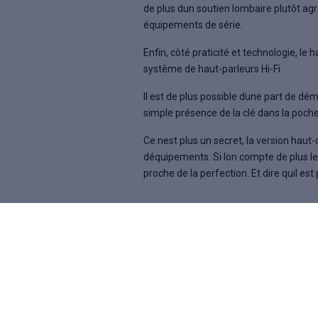
de plus dun soutien lombaire plutôt ag
équipements de série.
Enfin, côté praticité et technologie, 
système de haut-parleurs Hi-Fi.
Il est de plus possible dune part de dé
simple présence de la clé dans la poch
Ce nest plus un secret, la version hau
déquipements. Si lon compte de plus l
proche de la perfection. Et dire quil est 