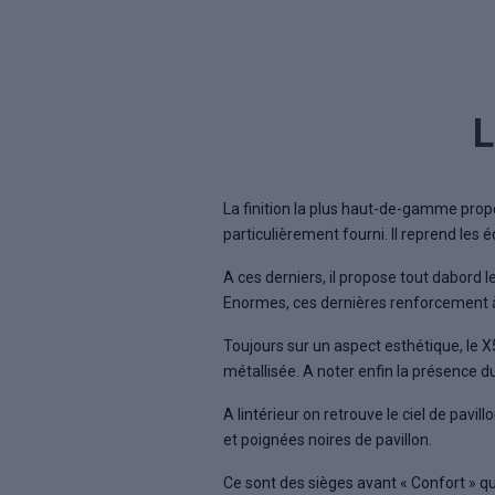
L
La finition la plus haut-de-gamme propo
particulièrement fourni. Il reprend les 
A ces derniers, il propose tout dabord
Enormes, ces dernières renforcement à 
Toujours sur un aspect esthétique, le X5
métallisée. A noter enfin la présence d
A lintérieur on retrouve le ciel de pavi
et poignées noires de pavillon.
Ce sont des sièges avant « Confort » qu