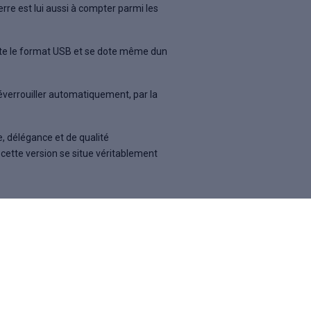
rre est lui aussi à compter parmi les
epte le format USB et se dote même dun
déverrouiller automatiquement, par la
, délégance et de qualité
 cette version se situe véritablement