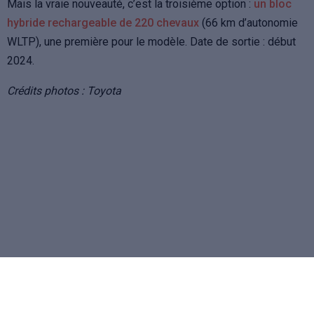
Mais la vraie nouveauté, c’est la troisième option :
un bloc
hybride rechargeable de 220 chevaux
(66 km d’autonomie
WLTP), une première pour le modèle. Date de sortie : début
2024.
Crédits photos : Toyota