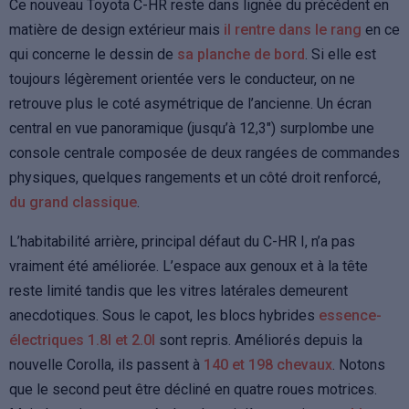
Ce nouveau Toyota C-HR reste dans lignée du précédent en
matière de design extérieur mais
il rentre dans le rang
en ce
qui concerne le dessin de
sa planche de bord
. Si elle est
toujours légèrement orientée vers le conducteur, on ne
retrouve plus le coté asymétrique de l’ancienne. Un écran
central en vue panoramique (jusqu’à 12,3″) surplombe une
console centrale composée de deux rangées de commandes
physiques, quelques rangements et un côté droit renforcé,
du grand classique
.
L’habitabilité arrière, principal défaut du C-HR I, n’a pas
vraiment été améliorée. L’espace aux genoux et à la tête
reste limité tandis que les vitres latérales demeurent
anecdotiques. Sous le capot, les blocs hybrides
essence-
électriques 1.8l et 2.0l
sont repris. Améliorés depuis la
nouvelle Corolla, ils passent à
140 et 198 chevaux
. Notons
que le second peut être décliné en quatre roues motrices.