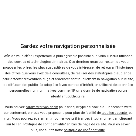
7 %
-24 %
Neuf
Ne
TOYOTA
MG
C-HR
ZS
Gardez votre navigation personnalisée
Afin de vous offrir l'expérience la plus agréable possible sur Kidioui, nous utilisons
des cookies et technologies similaires. Ces derniers nous permettent de vous
proposer les offres les plus susceptibles de vous intéresser, de retrouver l'historique
des offres que vous avez déjà consultées, de réaliser des statistiques d'audience
pour détecter d'éventuels bugs et améliorer continuellement la navigation sur le site,
de diffuser des publicités adaptées à vos centres d'intérêt, en utilisant des données
personnelles non nominatives comme l'IP, une donnée de navigation ou un
identifiant publicitaire.
19 offres
Vous pouvez
paramétrer vos choix
pour chaque type de cookie qui nécessite votre
consentement, et nous vous proposons pour plus de facilité de
tous les accepter
ou
non
. Vous pourrez également modifier vos préférences à tout moment en cliquant
sur le lien "Politique de confidentialité" en bas de page de ce site. Pour en savoir
plus, consultez notre
politique de confidentialité
.