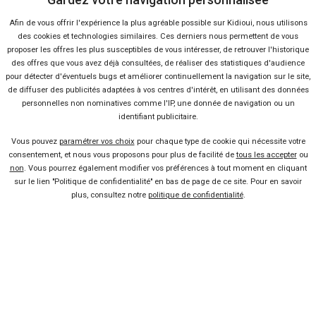
« Jamais une Ferrari
Afin de vous offrir l'expérience la plus agréable possible sur Kidioui, nous utilisons
électrique! »
des cookies et technologies similaires. Ces derniers nous permettent de vous
proposer les offres les plus susceptibles de vous intéresser, de retrouver l'historique
Lire la suite
17 Août 2011
des offres que vous avez déjà consultées, de réaliser des statistiques d'audience
Wassup’Cars : le blog des plus
pour détecter d'éventuels bugs et améliorer continuellement la navigation sur le site,
belles voitures
de diffuser des publicités adaptées à vos centres d'intérêt, en utilisant des données
Lire la suite
10 Août 2011
personnelles non nominatives comme l'IP, une donnée de navigation ou un
identifiant publicitaire.
Les voitures de l’année : 2011,
Vous pouvez
paramétrer vos choix
pour chaque type de cookie qui nécessite votre
l’année de l’électrique !
consentement, et nous vous proposons pour plus de facilité de
tous les accepter
ou
Lire la suite
25 Avr 2011
non
. Vous pourrez également modifier vos préférences à tout moment en cliquant
Les voitures de luxe qui vont
sur le lien "Politique de confidentialité" en bas de page de ce site. Pour en savoir
marquer 2011…
plus, consultez notre
politique de confidentialité
.
Lire la suite
12 Jan 2011
Vendeur professionel