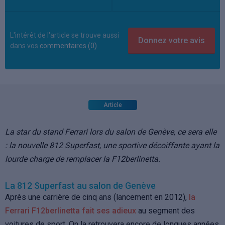
L'intérêt de l'article se trouve aussi
dans vos
commentaires (0)
Article
La star du stand Ferrari lors du salon de Genève, ce sera elle
: la nouvelle 812 Superfast, une sportive décoiffante ayant la
lourde charge de remplacer la F12berlinetta.
La 812 Superfast au salon de Genève
Après une carrière de cinq ans (lancement en 2012),
la
Ferrari F12berlinetta fait ses adieux
au segment des
voitures de sport. On la retrouvera encore de longues années