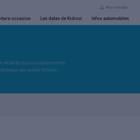
Mon compte
iture occasion
Les datas de Kidioui
Infos automobiles
 le détail de tous ses équipements,
distingue des autres finitions.