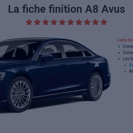
La fiche finition A8 Avus
Cette fi
Consu
Consu
Les fi
A
A