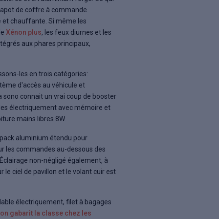
le capot de coffre à commande
e et chauffante. Si même les
 le
Xénon plus
, les feux diurnes et les
tégrés aux phares principaux,
sons-les en trois catégories:
ystème d'accès au véhicule et
la sono connait un vrai coup de booster
bles électriquement avec mémoire et
oiture mains libres 8W.
'un pack aluminium étendu pour
, sur les commandes au-dessous des
 Éclairage non-négligé également, à
le ciel de pavillon et le volant cuir est
glable électriquement, filet à bagages
son gabarit la classe chez les