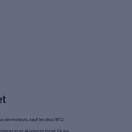
et
ous ses moteurs, sauf les deux W12.
bicolores et en aluminium forgé. Ce qui