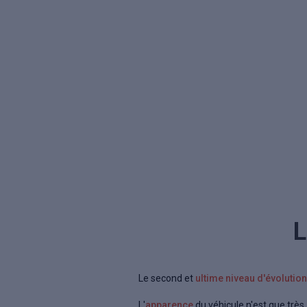
L
Le second et
ultime niveau d'évolution 
L'
apparence
du véhicule n'est que très