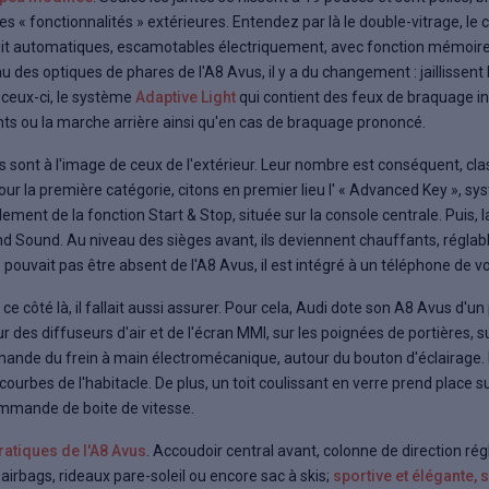
ses « fonctionnalités » extérieures. Entendez par là le double-vitrage, 
nuit automatiques, escamotables électriquement, avec fonction mémoir
au des optiques de phares de l'A8 Avus, il y a du changement : jaillissent
 ceux-ci, le système
Adaptive Light
qui contient des feux de braquage in
ants ou la marche arrière ainsi qu'en cas de braquage prononcé.
 sont à l'image de ceux de l'extérieur. Leur nombre est conséquent, clas
Pour la première catégorie, citons en premier lieu l' « Advanced Key », s
ment de la fonction Start & Stop, située sur la console centrale. Puis, 
d Sound. Au niveau des sièges avant, ils deviennent chauffants, régla
 pouvait pas être absent de l'A8 Avus, il est intégré à un téléphone de v
e ce côté là, il fallait aussi assurer. Pour cela, Audi dote son A8 Avus d
r des diffuseurs d'air et de l'écran MMI, sur les poignées de portières
mmande du frein à main électromécanique, autour du bouton d'éclairage.
courbes de l'habitacle. De plus, un toit coulissant en verre prend place sur 
ommande de boite de vitesse.
ratiques de l'A8 Avus
. Accoudoir central avant, colonne de direction ré
 airbags, rideaux pare-soleil ou encore sac à skis;
sportive et élégante, 