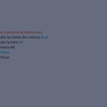
che concerne la finition avus
lter les fiches des voitures
Audi
lter la fiche
A8
nitions A8 :
8 Base
8 Avus