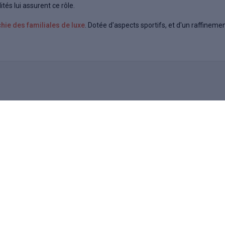
ités lui assurent ce rôle.
hie des familiales de luxe
. Dotée d'aspects sportifs, et d'un raffinemen