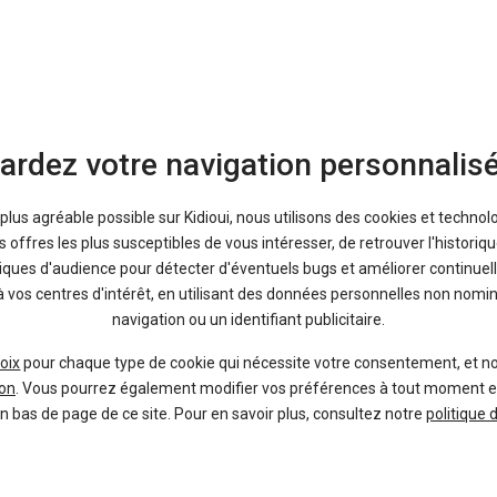
ardez votre navigation personnalis
a plus agréable possible sur Kidioui, nous utilisons des cookies et technol
offres les plus susceptibles de vous intéresser, de retrouver l'histori
tiques d'audience pour détecter d'éventuels bugs et améliorer continuell
à vos centres d'intérêt, en utilisant des données personnelles non nom
navigation ou un identifiant publicitaire.
oix
pour chaque type de cookie qui nécessite votre consentement, et n
Bon plans
on
. Vous pourrez également modifier vos préférences à tout moment en c
En ce moment sur Kidioui
en bas de page de ce site. Pour en savoir plus, consultez notre
politique 