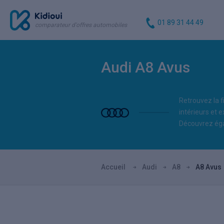
01 89 31 44 49
comparateur d'offres automobiles
Audi A8 Avus
Retrouvez la f
intérieurs et e
Découvrez éga
Accueil
Audi
A8
A8 Avus