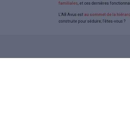
familiales
, et ces dernières fonctionnal
L'A8 Avus est
au sommet de la hiérarc
construite pour séduire; l'êtes-vous ?