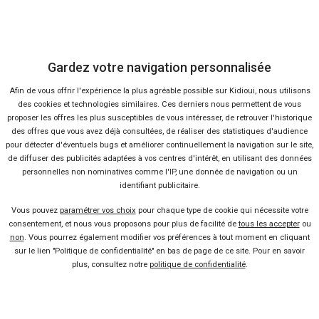
Presse
Conditions d'utilisation
Gardez votre navigation personnalisée
Afin de vous offrir l'expérience la plus agréable possible sur Kidioui, nous utilisons
Politique de confidentialité
des cookies et technologies similaires. Ces derniers nous permettent de vous
proposer les offres les plus susceptibles de vous intéresser, de retrouver l'historique
des offres que vous avez déjà consultées, de réaliser des statistiques d'audience
Liens utiles
pour détecter d'éventuels bugs et améliorer continuellement la navigation sur le site,
de diffuser des publicités adaptées à vos centres d'intérêt, en utilisant des données
personnelles non nominatives comme l'IP, une donnée de navigation ou un
Voiture pas chère
identifiant publicitaire.
Vous pouvez
paramétrer vos choix
pour chaque type de cookie qui nécessite votre
Mandataire auto
consentement, et nous vous proposons pour plus de facilité de
tous les accepter
ou
non
. Vous pourrez également modifier vos préférences à tout moment en cliquant
sur le lien "Politique de confidentialité" en bas de page de ce site. Pour en savoir
Concessionnaire
plus, consultez notre
politique de confidentialité
.
Vente voiture