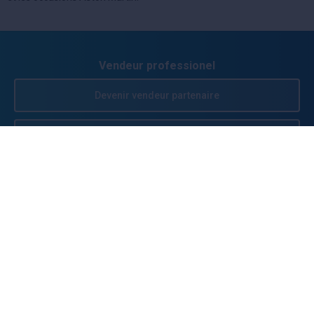
Vendeur professionel
Devenir vendeur partenaire
Se connecter
À propos
Qui sommes-nous ?
FAQ
Nous contacter