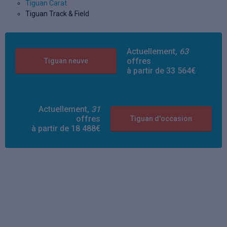
Tiguan Carat
Tiguan Track & Field
Actuellement,
63
offres
Tiguan neuve
à partir de 33 564€
Actuellement,
31
offres
Tiguan d'occasion
à partir de 18 488€