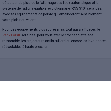
détecteur de pluie ou le l'allumage des feux automatique et le
système de radionavigation révolutionnaire 'RNS 310', sera idéal
avec ses équipements de pointe qui amélioreront sensiblement
votre plaisir au volant.
Pour des équipements plus sobres mais tout aussi efficaces, le
Pack Loisir
sera idéal pour vous avec le crochet d'attelage
rétractable, les projecteurs antibrouillard ou encore les lave-phares
rétractables à haute pression.