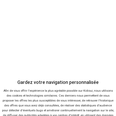
Envoyer cet avis
Bon plans
En ce moment sur Kidioui
Gardez votre navigation personnalisée
Afin de vous offrir l'expérience la plus agréable possible sur Kidioui, nous utilisons
des cookies et technologies similaires. Ces derniers nous permettent de vous
0 %
-31 %
Neuf
Ne
proposer les offres les plus susceptibles de vous intéresser, de retrouver l'historique
des offres que vous avez déjà consultées, de réaliser des statistiques d'audience
VOLKSWAGEN
VOL
pour détecter d'éventuels bugs et améliorer continuellement la navigation sur le site,
Tiguan
Cal
de diffuser des publicités adaptées à vos centres d'intérêt, en utilisant des données