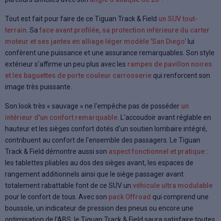
Tout est fait pour faire de ce Tiguan Track & Field
un SUV tout-
terrain
. Sa
face avant profilée, sa protection inférieure du carter
moteur et ses jantes en alliage léger modèle 'San Diego'
lui
confèrent une puissance et une assurance remarquables. Son style
extérieur s'affirme un peu plus avec les
rampes de pavillon noires
et les baguettes de porte couleur carrosserie
qui renforcent son
image très puissante.
Son look très « sauvage » ne l'empêche pas de posséder
un
intérieur d'un confort remarquable
. L'accoudoir avant réglable en
hauteur et les sièges confort dotés d'un soutien lombaire intégré,
contribuent au confort de l'ensemble des passagers. Le Tiguan
Track & Field démontre aussi son
aspect fonctionnel et pratique
:
les tablettes pliables au dos des sièges avant, les espaces de
rangement additionnels ainsi que le siège passager avant
totalement rabattable font de ce SUV un
véhicule ultra modulable
pour le confort de tous. Avec son
pack Offroad
qui comprend une
boussole, un indicateur de pression des pneus ou encore une
optimisation de l'ABS, le Tiguan Track & Field saura satisfaire toutes