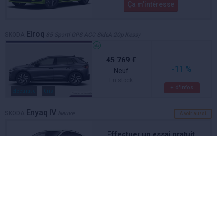
Ça m'intéresse
Elroq
SKODA
85 Sportl GPS ACC SideA 20p Kessy
45 769 €
-11 %
Neuf
En stock
+ d'infos
électrique
Gris
Enyaq IV
SKODA
Neuve
A voir aussi
Effectuer un essai gratuit
Skoda Enyaq iV en concession ou à
domicile
Ça m'intéresse