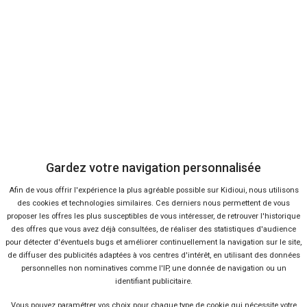
Descriptifs complets des autos, de leurs finitions, de leurs
avantages et de leurs inconvénients.
Consulter
Vous pouvez également comparer toutes les offres de
concessionnaire elroq
, qu'elles soient neuves ou d'occasion, à la fois.
Gardez votre navigation personnalisée
Afin de vous offrir l'expérience la plus agréable possible sur Kidioui, nous utilisons
Vendeur professionel
des cookies et technologies similaires. Ces derniers nous permettent de vous
proposer les offres les plus susceptibles de vous intéresser, de retrouver l'historique
Devenir vendeur partenaire
des offres que vous avez déjà consultées, de réaliser des statistiques d'audience
pour détecter d'éventuels bugs et améliorer continuellement la navigation sur le site,
de diffuser des publicités adaptées à vos centres d'intérêt, en utilisant des données
personnelles non nominatives comme l'IP, une donnée de navigation ou un
Se connecter
identifiant publicitaire.
Vous pouvez
paramétrer vos choix
pour chaque type de cookie qui nécessite votre