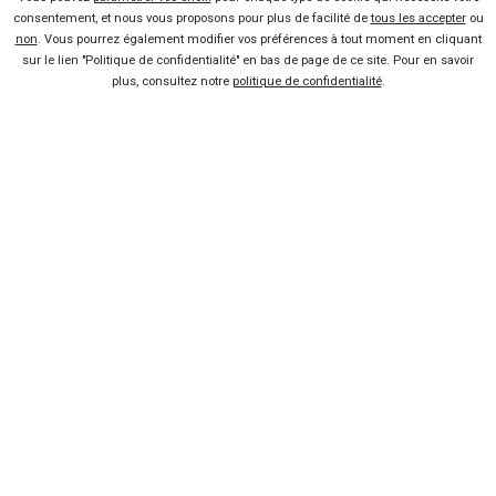
À propos
consentement, et nous vous proposons pour plus de facilité de
tous les accepter
ou
non
. Vous pourrez également modifier vos préférences à tout moment en cliquant
Qui sommes-nous ?
sur le lien "Politique de confidentialité" en bas de page de ce site. Pour en savoir
plus, consultez notre
politique de confidentialité
.
FAQ
Nous contacter
Presse
Conditions d'utilisation
Politique de confidentialité
Liens utiles
Voiture pas chère