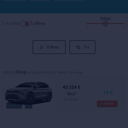
Détail
1
5
modèle
offres
Filtres
Tri
Elroq
SKODA
60 Sportl GPS ACC SideA 20p Kessy
40 324 €
-14 %
Neuf
En stock
+ d'infos
électrique
Noir