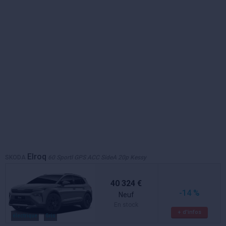
Elroq
SKODA
60 Sportl GPS ACC SideA 20p Kessy
40 324 €
-14 %
Neuf
En stock
+ d'infos
électrique
Gris