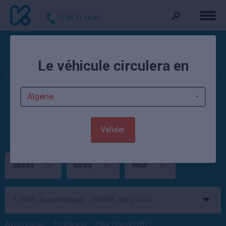
01 89 31 44 49
Les Skoda Elroq neuves remisées
Le véhicule circulera en
Kidioui compare actuellement 5 offres de Skoda Elroq neuve moins
chère, jusqu'à -14,35% de remise. Issus de concessionnaire et de
mandataire auto, les prix de Elroq pas cher démarrent à 40 324€.
Profitez aussi de 136
autos Skoda neuves
disponibles en ce
moment.
Valider
Skoda
Elroq
Neuf
Avec reprise
En leasing
Pour l'export (HT)