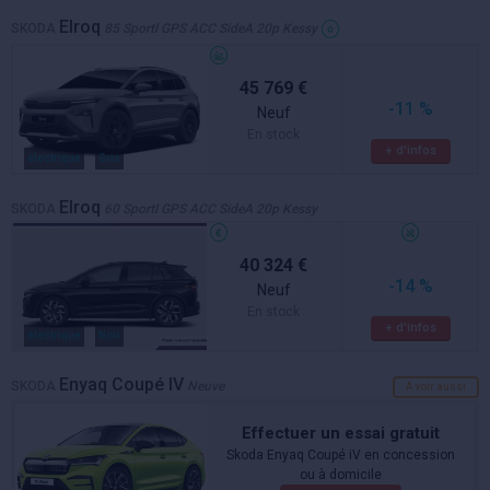
Elroq
SKODA
85 Sportl GPS ACC SideA 20p Kessy
45 769 €
-11 %
Neuf
En stock
+ d'infos
électrique
Gris
Elroq
SKODA
60 Sportl GPS ACC SideA 20p Kessy
40 324 €
-14 %
Neuf
En stock
+ d'infos
électrique
Noir
Enyaq Coupé IV
SKODA
Neuve
A voir aussi
Effectuer un essai gratuit
Skoda Enyaq Coupé iV en concession
ou à domicile