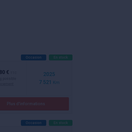
Occasion
En stock
80 €
TTC
2025
g possible
7 521
Km
ancement
Plus d'informations
Occasion
En stock