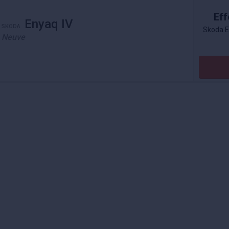
Eff
Enyaq IV
SKODA
Skoda E
Neuve