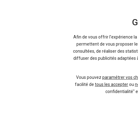
G
Afin de vous offrir l'expérience l
permettent de vous proposer les 
consultées, de réaliser des statis
diffuser des publicités adaptées 
Essence
Gris magnetique
Vous pouvez
paramétrer vos ch
facilité de
tous les accepter
ou
n
confidentialité" 
Diesel
Noir minuit