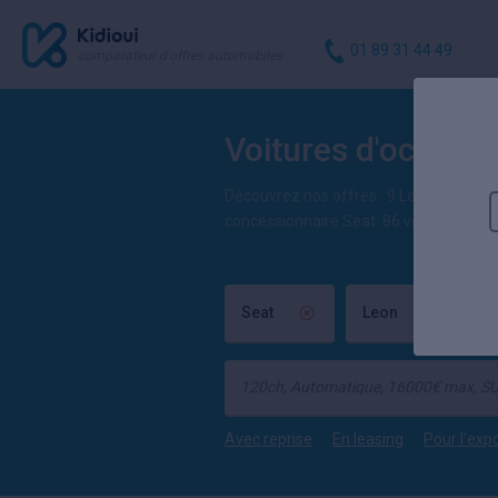
01 89 31 44 49
comparateur d'offres automobiles
Voitures d'occasi
Découvrez nos offres : 9 Leon d'occas
concessionnaire Seat. 86 véhicules
Sea
Seat
Leon
O
Avec reprise
En leasing
Pour l'exp