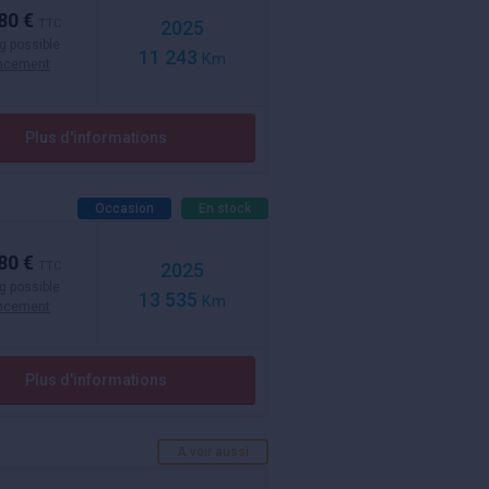
80 €
TTC
2025
g possible
11 243
Km
ancement
Plus d'informations
Occasion
En stock
80 €
TTC
2025
g possible
13 535
Km
ancement
Plus d'informations
A voir aussi