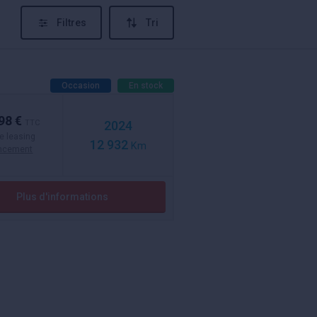
Filtres
Tri
Occasion
En stock
98 €
TTC
2024
e leasing
12 932
Km
ancement
Plus d'informations