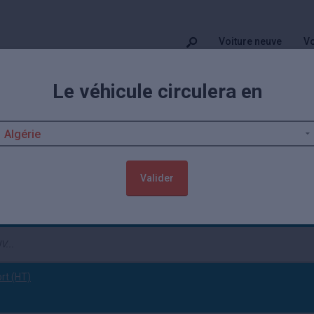
Voiture neuve
Vo
Le véhicule circulera en
on Leon
ion actuellement. Ces autos sont vendues contrôlées et garanties par 
t occasion
sont également disponibles.
Valider
ccasion
(tout effacer)
ort (HT)