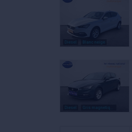
Diesel
Blanc neige
Diesel
Gris magnetique metal