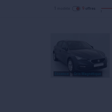
1
9
modèle
offres
Essence
Gris Magnétique