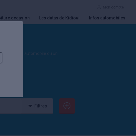
Mon compte
iture occasion
Les datas de Kidioui
Infos automobiles
un mandataire automobile ou un
Filtres