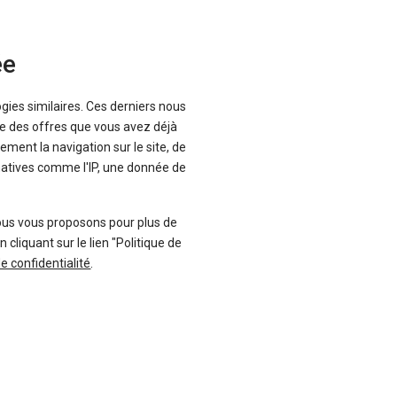
Occasion
En stock
ée
00 €
TTC
2024
g possible
ogies similaires. Ces derniers nous
12 932
Km
ancement
que des offres que vous avez déjà
ement la navigation sur le site, de
inatives comme l'IP, une donnée de
Plus d'informations
ous vous proposons pour plus de
Occasion
En stock
liquant sur le lien "Politique de
de confidentialité
.
00 €
TTC
2021
g possible
42 889
Km
ancement
Plus d'informations