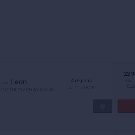
22 9
4 régions
Leon
leasin
SEAT
Fin
33, 44, 56 et 78
2.0 TDI 115CH STYLE XL