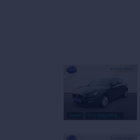
Diesel
Gris magnetique metal