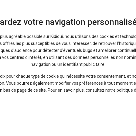
ardez votre navigation personnalis
21 1
2 régions
Leon
leasin
a plus agréable possible sur Kidioui, nous utilisons des cookies et technol
SEAT
Fin
34 et 62 + livraison
offres les plus susceptibles de vous intéresser, de retrouver l'histori
1.5 tsi 115 bvm6 business
tiques d'audience pour détecter d'éventuels bugs et améliorer continuell
à vos centres d'intérêt, en utilisant des données personnelles non nom
navigation ou un identifiant publicitaire.
oix
pour chaque type de cookie qui nécessite votre consentement, et n
on
. Vous pourrez également modifier vos préférences à tout moment en c
en bas de page de ce site. Pour en savoir plus, consultez notre
politique 
21 1
2 régions
Leon
leasin
SEAT
Fin
34 et 62 + livraison
2.0 tdi 150 dsg7 style