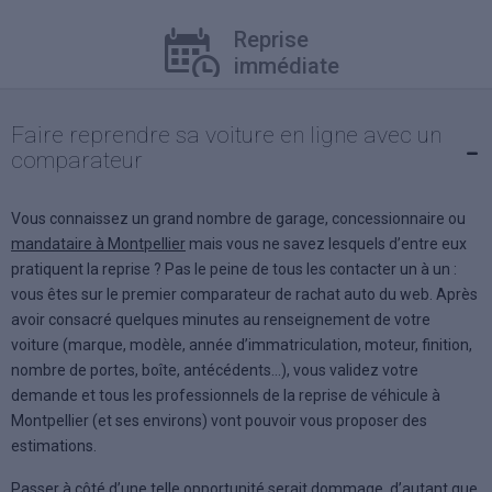
Reprise
Pa
immédiate
en
Comparez
Faire reprendre sa voiture en ligne avec un
les prix
comparateur
Vous connaissez un grand nombre de garage, concessionnaire ou
mandataire à Montpellier
mais vous ne savez lesquels d’entre eux
pratiquent la reprise ? Pas le peine de tous les contacter un à un :
vous êtes sur le premier comparateur de rachat auto du web. Après
avoir consacré quelques minutes au renseignement de votre
voiture (marque, modèle, année d’immatriculation, moteur, finition,
nombre de portes, boîte, antécédents…), vous validez votre
demande et tous les professionnels de la reprise de véhicule à
Montpellier (et ses environs) vont pouvoir vous proposer des
estimations.
Passer à côté d’une telle opportunité serait dommage, d’autant que