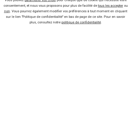
Voiture pas chère
Vous pouvez
paramétrer vos choix
pour chaque type de cookie qui nécessite votre
consentement, et nous vous proposons pour plus de facilité de
tous les accepter
ou
non
. Vous pourrez également modifier vos préférences à tout moment en cliquant
Mandataire auto
sur le lien "Politique de confidentialité" en bas de page de ce site. Pour en savoir
plus, consultez notre
politique de confidentialité
.
Concessionnaire
Vente voiture
Suivez-nous
Blog
Facebook
Twitter