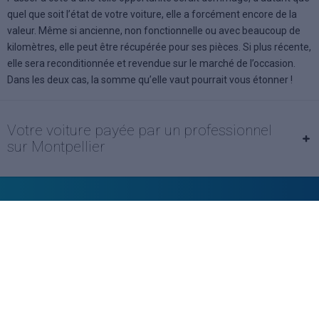
quel que soit l’état de votre voiture, elle a forcément encore de la
valeur. Même si ancienne, non fonctionnelle ou avec beaucoup de
kilomètres, elle peut être récupérée pour ses pièces. Si plus récente,
elle sera reconditionnée et revendue sur le marché de l’occasion.
Dans les deux cas, la somme qu’elle vaut pourrait vous étonner !
Votre voiture payée par un professionnel
sur Montpellier
Vendeur professionel
Devenir vendeur partenaire
Se connecter