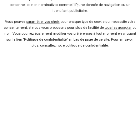
personnelles non nominatives comme l'IP, une donnée de navigation ou un
Presse
identifiant publicitaire.
Vous pouvez
paramétrer vos choix
pour chaque type de cookie qui nécessite votre
Conditions d'utilisation
consentement, et nous vous proposons pour plus de facilité de
tous les accepter
ou
non
. Vous pourrez également modifier vos préférences à tout moment en cliquant
sur le lien "Politique de confidentialité" en bas de page de ce site. Pour en savoir
Politique de confidentialité
plus, consultez notre
politique de confidentialité
.
Liens utiles
Voiture pas chère
Mandataire auto
Concessionnaire
Vente voiture