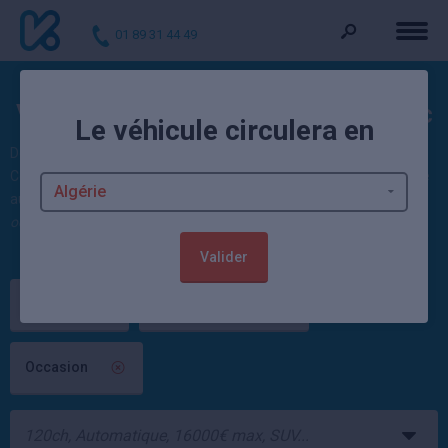
01 89 31 44 49
Voitures d'occasion Twingo Electric
Le véhicule circulera en
Découvrez nos offres : 1 Twingo Electric d'occasion actuellement.
Ces autos sont vendues contrôlées et garanties par un mandataire
automobile ou un concessionnaire Renault. 235 véhicules
Renault
occasion
sont également disponibles.
Valider
Renault
Twingo Electric
Occasion