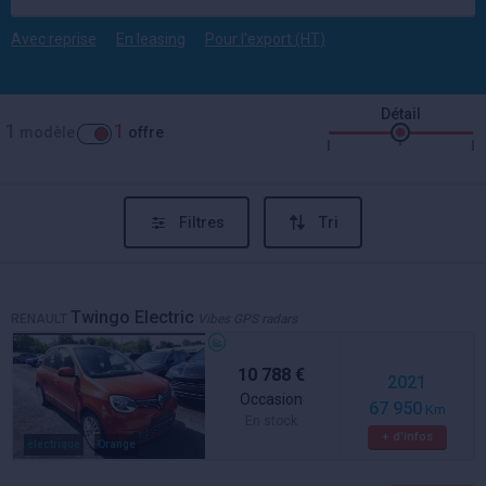
Avec reprise
En leasing
Pour l'export (HT)
Détail
1
1
modèle
offre
Filtres
Tri
Twingo Electric
RENAULT
Vibes GPS radars
10 788 €
2021
Occasion
67 950
Km
En stock
+ d'infos
électrique
Orange