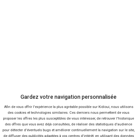
Vendeur professionel
Devenir vendeur partenaire
Se connecter
À propos
Qui sommes-nous ?
Gardez votre navigation personnalisée
Afin de vous offrir l'expérience la plus agréable possible sur Kidioui, nous utilisons
FAQ
des cookies et technologies similaires. Ces derniers nous permettent de vous
proposer les offres les plus susceptibles de vous intéresser, de retrouver l'historique
des offres que vous avez déjà consultées, de réaliser des statistiques d'audience
Nous contacter
pour détecter d'éventuels bugs et améliorer continuellement la navigation sur le site,
de diffuser des publicités adaptées à vos centres d'intérêt, en utilisant des données