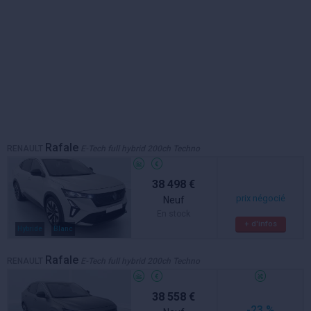
Rafale
RENAULT
E-Tech full hybrid 200ch Techno
38 498 €
prix négocié
Neuf
En stock
+ d'infos
Hybride
Blanc
Rafale
RENAULT
E-Tech full hybrid 200ch Techno
38 558 €
-23 %