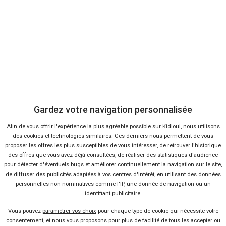
+ d'infos
Hybride
Blanc nacre / toit noir ou gris schiste / toit noir **1ere immatriculation avant livraison** malus au poids environ 1400 euro
Rafale
RENAULT
esprit alpine e-tech hybrid 200cv auto
43 800 €
-18 %
Neuf
1 à 4 semaines
+ d'infos
Hybride
Gris schiste **1ere immatriculation avant livraison** malus au poids environ 1400 euros
Gardez votre navigation personnalisée
Rafale
RENAULT
esprit alpine e-tech hybrid 200cv auto
Afin de vous offrir l'expérience la plus agréable possible sur Kidioui, nous utilisons
44 450 €
des cookies et technologies similaires. Ces derniers nous permettent de vous
-17 %
proposer les offres les plus susceptibles de vous intéresser, de retrouver l'historique
Neuf
des offres que vous avez déjà consultées, de réaliser des statistiques d'audience
1 à 4 semaines
pour détecter d'éventuels bugs et améliorer continuellement la navigation sur le site,
+ d'infos
Hybride
Bleu sommet ou gris schiste **1ere immatriculation avant livraison** malus au poids environ 1400 euros
de diffuser des publicités adaptées à vos centres d'intérêt, en utilisant des données
personnelles non nominatives comme l'IP, une donnée de navigation ou un
Rafale
RENAULT
esprit alpine e-tech hybrid 200cv auto
identifiant publicitaire.
Vous pouvez
paramétrer vos choix
pour chaque type de cookie qui nécessite votre
44 850 €
consentement, et nous vous proposons pour plus de facilité de
tous les accepter
ou