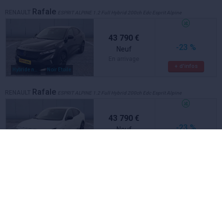
Rafale
RENAULT
ESPRIT ALPINE 1.2 Full Hybrid 200ch Edc Esprit Alpine
43 790 €
-23 %
Neuf
En arrivage
+ d'infos
Hybride non rechargeable
Noir Etoile
Rafale
RENAULT
ESPRIT ALPINE 1.2 Full Hybrid 200ch Edc Esprit Alpine
43 790 €
-23 %
Neuf
En arrivage
+ d'infos
Hybride non rechargeable
Blanc Nacre
Rafale
RENAULT
ESPRIT ALPINE 1.2 Full Hybrid 200ch Edc Esprit Alpine
44 190 €
-21 %
Neuf
En arrivage