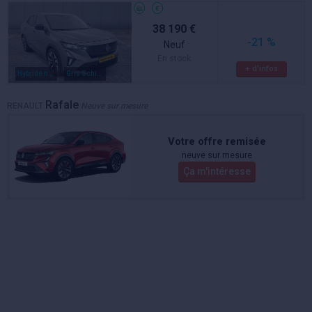
38 190 €
-21 %
Neuf
En stock
+ d'infos
Hybride non rechargeable
Gris Schiste
Rafale
RENAULT
Neuve sur mesure
Votre offre remisée
neuve sur mesure
Ça m'intéresse