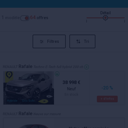
Détail
1
64
modèle
offres
Filtres
Tri
Rafale
RENAULT
Techno E-Tech full hybrid 200 ch
38 998 €
-20 %
Neuf
En stock
+ d'infos
Hybride
Gris Schiste
Rafale
RENAULT
Neuve sur mesure