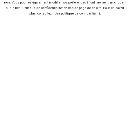
-16 %
Neuf
non
. Vous pourrez également modifier vos préférences à tout moment en cliquant
1 à 4 semaines
sur le lien "Politique de confidentialité" en bas de page de ce site. Pour en savoir
+ d'infos
plus, consultez notre
politique de confidentialité
.
Hybride
Noir etoile / gris schiste ou bleu sommet **1ere immatriculation avant livraison** malus au poids environ 1400 euros
Rafale
RENAULT
Neuve sur mesure
Votre offre remisée
neuve sur mesure
Ça m'intéresse