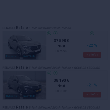
Rafale
RENAULT
E-Tech full hybrid 200ch Techno
37 598 €
-22 %
Neuf
En stock
+ d'infos
Essence / electrique
Noir Etoilé
Rafale
RENAULT
E-Tech full hybrid 200ch Techno + ROUE DE SECOURS
38 190 €
-21 %
Neuf
En stock
+ d'infos
Hybride non rechargeable
Noir Etoilé
Rafale
RENAULT
E-Tech full hybrid 200ch Techno + ROUE DE SECOURS