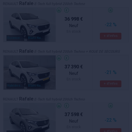
Rafale
RENAULT
E-Tech full hybrid 200ch Techno
36 998 €
-22 %
Neuf
En stock
+ d'infos
Essence / electrique
Blanc Nacré
Rafale
RENAULT
E-Tech full hybrid 200ch Techno + ROUE DE SECOURS
37 390 €
-21 %
Neuf
En stock
+ d'infos
Hybride non rechargeable
Blanc Nacré
Rafale
RENAULT
E-Tech full hybrid 200ch Techno
37 598 €
-22 %
Neuf
En stock
+ d'infos