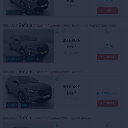
Neuf
En stock
+ d'infos
Essence / electrique
Gris Schiste Satin / Toit Noir Etoilé
Rafale
RENAULT
E-Tech full hybrid 200ch Techno + ROUE DE SECOURS
38 890 €
-22 %
Neuf
En stock
+ d'infos
Hybride non rechargeable
Gris Schiste Satin / Toit Noir Etoilé
Rafale
RENAULT
E-Tech full hybrid 200ch Techno
40 058 €
prix négocié
Neuf
En stock
+ d'infos
Hybride
Gris
Rafale
RENAULT
E-Tech full hybrid 200ch esprit Alpine