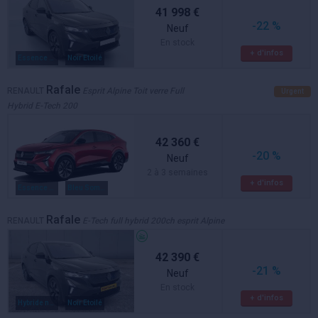
41 998 €
-22 %
Neuf
En stock
+ d'infos
Essence / electrique
Noir Etoilé
Rafale
RENAULT
Esprit Alpine Toit verre Full
Urgent
Hybrid E-Tech 200
42 360 €
-20 %
Neuf
2 à 3 semaines
+ d'infos
Essence / electrique
Bleu Sommet/Toit Noir
Rafale
RENAULT
E-Tech full hybrid 200ch esprit Alpine
42 390 €
-21 %
Neuf
En stock
+ d'infos
Hybride non rechargeable
Noir Etoilé