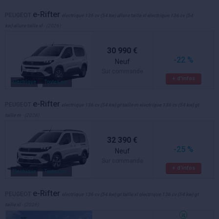
e-Rifter
PEUGEOT
electrique 136 cv (54 kw) allure taille xl electrique 136 cv (54
kw) allure taille xl
- (2026)
30 990 €
-22 %
Neuf
Sur commande
+ d'infos
Electrique
Toutes couleurs
e-Rifter
PEUGEOT
electrique 136 cv (54 kw) gt taille m electrique 136 cv (54 kw) gt
taille m
- (2026)
32 390 €
-25 %
Neuf
Sur commande
+ d'infos
Electrique
Toutes couleurs
e-Rifter
PEUGEOT
electrique 136 cv (54 kw) gt taille xl electrique 136 cv (54 kw) gt
taille xl
- (2026)