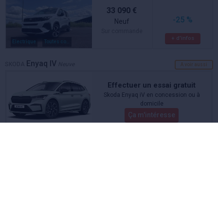
33 090 €
-25 %
Neuf
Sur commande
+ d'infos
Electrique
Toutes couleurs
Enyaq IV
SKODA
Neuve
A voir aussi
Effectuer un essai gratuit
Skoda Enyaq iV en concession ou à
domicile
Ça m'intéresse