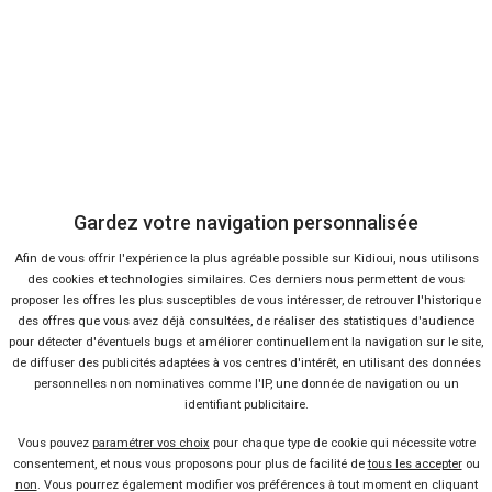
Cette recherche inclut des véhicules neufs de
mandataire e-Rifter
et
des occasions e-Rifter de professionnels. Vous pouvez également
jeter un oeil à toutes les petites annonces de
concession Peugeot
pour consulter les autres modèles du constructeur.
Gardez votre navigation personnalisée
Vendeur professionel
Afin de vous offrir l'expérience la plus agréable possible sur Kidioui, nous utilisons
des cookies et technologies similaires. Ces derniers nous permettent de vous
proposer les offres les plus susceptibles de vous intéresser, de retrouver l'historique
Devenir vendeur partenaire
des offres que vous avez déjà consultées, de réaliser des statistiques d'audience
pour détecter d'éventuels bugs et améliorer continuellement la navigation sur le site,
de diffuser des publicités adaptées à vos centres d'intérêt, en utilisant des données
Se connecter
personnelles non nominatives comme l'IP, une donnée de navigation ou un
identifiant publicitaire.
À propos
Vous pouvez
paramétrer vos choix
pour chaque type de cookie qui nécessite votre
consentement, et nous vous proposons pour plus de facilité de
tous les accepter
ou
Qui sommes-nous ?
non
. Vous pourrez également modifier vos préférences à tout moment en cliquant