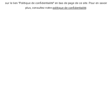
sur le lien "Politique de confidentialité" en bas de page de ce site. Pour en savoir
plus, consultez notre
politique de confidentialité
.
FAQ
Nous contacter
Presse
Conditions d'utilisation
Politique de confidentialité
Liens utiles
Voiture pas chère
Mandataire auto