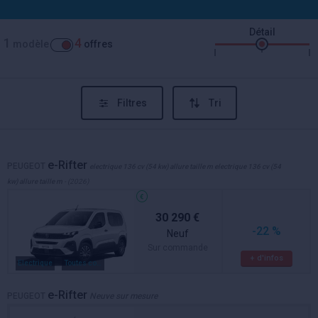
Détail
1
4
modèle
offres
Filtres
Tri
e-Rifter
PEUGEOT
electrique 136 cv (54 kw) allure taille m electrique 136 cv (54
kw) allure taille m
- (2026)
30 290 €
-22 %
Neuf
Sur commande
+ d'infos
Electrique
Toutes couleurs
e-Rifter
PEUGEOT
Neuve sur mesure