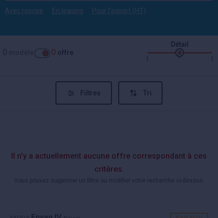
Avec reprise
En leasing
Pour l'export (HT)
Détail
0
0
modèle
offre
Filtres
Tri
Il n'y a actuellement aucune offre correspondant à ces
critères.
Vous pouvez supprimer un filtre ou modifier votre recherche ci-dessus.
Enyaq IV
A voir aussi