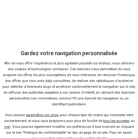
Vendeur professionel
Devenir vendeur partenaire
Se connecter
Gardez votre navigation personnalisée
Afin de vous offrir l'expérience la plus agréable possible sur Kidioui, nous utilisons
À propos
des cookies et technologies similaires. Ces derniers nous permettent de vous
proposer les offres les plus susceptibles de vous intéresser, de retrouver l'historique
Qui sommes-nous ?
des offres que vous avez déjà consultées, de réaliser des statistiques d'audience
pour détecter d'éventuels bugs et améliorer continuellement la navigation sur le site,
de diffuser des publicités adaptées à vos centres d'intérêt, en utilisant des données
FAQ
personnelles non nominatives comme l'IP, une donnée de navigation ou un
identifiant publicitaire.
Nous contacter
Vous pouvez
paramétrer vos choix
pour chaque type de cookie qui nécessite votre
consentement, et nous vous proposons pour plus de facilité de
tous les accepter
ou
non
. Vous pourrez également modifier vos préférences à tout moment en cliquant
Presse
sur le lien "Politique de confidentialité" en bas de page de ce site. Pour en savoir