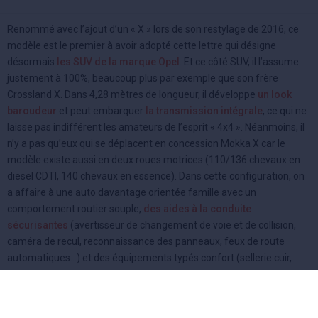
Renommé avec l’ajout d’un « X » lors de son restylage de 2016, ce
modèle est le premier à avoir adopté cette lettre qui désigne
désormais
les SUV de la marque Opel
. Et ce côté SUV, il l’assume
justement à 100%, beaucoup plus par exemple que son frère
Crossland X. Dans 4,28 mètres de longueur, il développe
un look
baroudeur
et peut embarquer
la transmission intégrale
, ce qui ne
laisse pas indifférent les amateurs de l’esprit « 4x4 ». Néanmoins, il
n’y a pas qu’eux qui se déplacent en concession Mokka X car le
modèle existe aussi en deux roues motrices (110/136 chevaux en
diesel CDTI, 140 chevaux en essence). Dans cette configuration, on
a affaire à une auto davantage orientée famille avec un
comportement routier souple,
des aides à la conduite
sécurisantes
(avertisseur de changement de voie et de collision,
caméra de recul, reconnaissance des panneaux, feux de route
automatiques…) et des équipements typés confort (sellerie cuir,
sièges ergonomiques « AGR », système audio Bose, volant
chauffant…). On apprécie aussi la planche de bord à la conception
sérieuse et à l’ergonomie facilitée par
le grand écran tactile