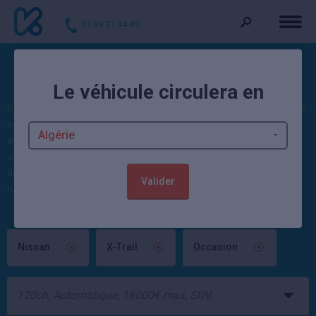
01 89 31 44 49
Voitures d'occasion X-Trail
Le véhicule circulera en
Découvrez nos offres : 2 X-Trail d'occasion actuellement. Ces autos
sont vendues contrôlées et garanties par un mandataire
automobile ou un concessionnaire Nissan. 43 véhicules
Nissan
occasion
sont également disponibles. 7 offres
X-Trail neuve
à partir
de 29 322 euros et jusqu'à -31,09% sont par ailleurs à saisir dans la
Valider
rubrique neuf.
Nissan
X-Trail
Occasion