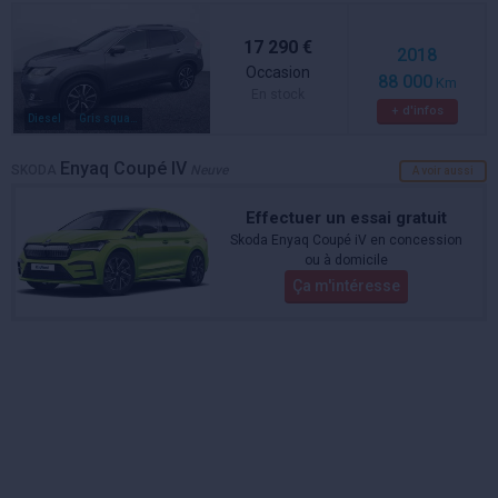
17 290 €
2018
Occasion
88 000
Km
En stock
+ d'infos
Diesel
Gris squale
Enyaq Coupé IV
SKODA
Neuve
A voir aussi
Effectuer un essai gratuit
Skoda Enyaq Coupé iV en concession
ou à domicile
Ça m'intéresse