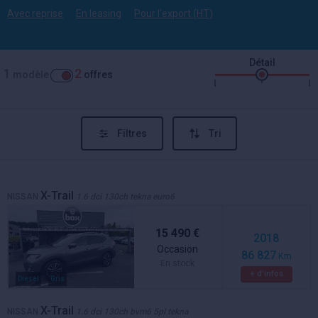
Avec reprise
En leasing
Pour l'export (HT)
Détail
1
2
modèle
offres
Filtres
Tri
X-Trail
NISSAN
1.6 dci 130ch tekna euro6
15 490 €
2018
Occasion
86 827
Km
En stock
+ d'infos
Diesel
Gris
X-Trail
NISSAN
1.6 dci 130ch bvm6 5pl tekna