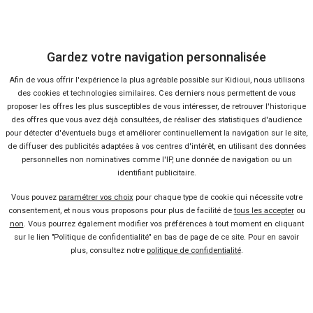
Vendeur professionel
Gardez votre navigation personnalisée
Afin de vous offrir l'expérience la plus agréable possible sur Kidioui, nous utilisons
Devenir vendeur partenaire
des cookies et technologies similaires. Ces derniers nous permettent de vous
proposer les offres les plus susceptibles de vous intéresser, de retrouver l'historique
des offres que vous avez déjà consultées, de réaliser des statistiques d'audience
Se connecter
pour détecter d'éventuels bugs et améliorer continuellement la navigation sur le site,
de diffuser des publicités adaptées à vos centres d'intérêt, en utilisant des données
personnelles non nominatives comme l'IP, une donnée de navigation ou un
À propos
identifiant publicitaire.
Qui sommes-nous ?
Vous pouvez
paramétrer vos choix
pour chaque type de cookie qui nécessite votre
consentement, et nous vous proposons pour plus de facilité de
tous les accepter
ou
non
. Vous pourrez également modifier vos préférences à tout moment en cliquant
FAQ
sur le lien "Politique de confidentialité" en bas de page de ce site. Pour en savoir
plus, consultez notre
politique de confidentialité
.
Nous contacter