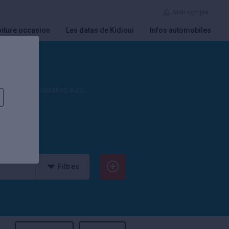
Mon compte
iture occasion
Les datas de Kidioui
Infos automobiles
S et les mandataires auto.
Filtres