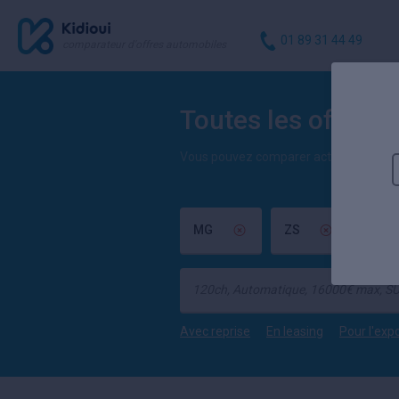
01 89 31 44 49
comparateur d'offres automobiles
Toutes les offres 
Vous pouvez comparer actuellement 39 
MG
ZS
(tout
Avec reprise
En leasing
Pour l'exp