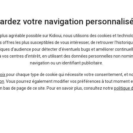
ardez votre navigation personnalis
a plus agréable possible sur Kidioui, nous utilisons des cookies et technol
offres les plus susceptibles de vous intéresser, de retrouver l'histori
tiques d'audience pour détecter d'éventuels bugs et améliorer continuell
à vos centres d'intérêt, en utilisant des données personnelles non nom
navigation ou un identifiant publicitaire.
oix
pour chaque type de cookie qui nécessite votre consentement, et n
on
. Vous pourrez également modifier vos préférences à tout moment en c
en bas de page de ce site. Pour en savoir plus, consultez notre
politique 
21 6
Ile-de-France
ZS
leasin
MG
Fin
75 + livraison
Hybrid+ 197 Standard ACC