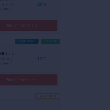
-20 %
g possible
ancement
Plus d'informations
Neuf - 0 km
En stock
98 €
TTC
-12 %
e leasing
ancement
Plus d'informations
A voir aussi