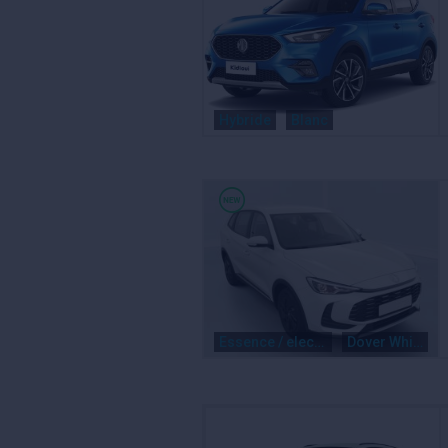
Hybride
Blanc
Essence / electrique
Dover White