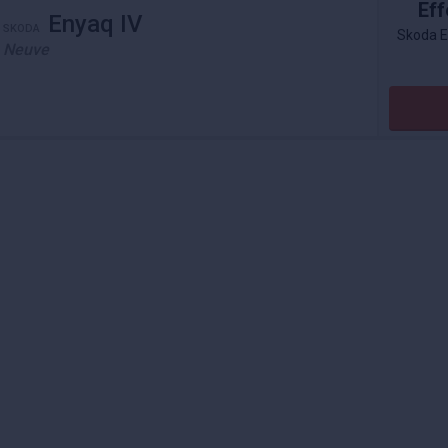
Eff
Enyaq IV
SKODA
Skoda E
Neuve