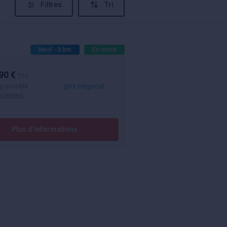
Filtres
Tri
Neuf - 0 km
En stock
90 €
TTC
prix négocié
g possible
ancement
Plus d'informations