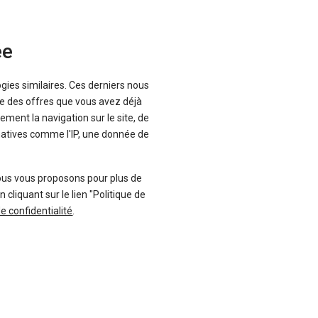
ée
ogies similaires. Ces derniers nous
que des offres que vous avez déjà
ement la navigation sur le site, de
inatives comme l'IP, une donnée de
ous vous proposons pour plus de
liquant sur le lien "Politique de
de confidentialité
.
Neuf - 0 km
En stock
69 €
TTC
-15 %
g possible
ancement