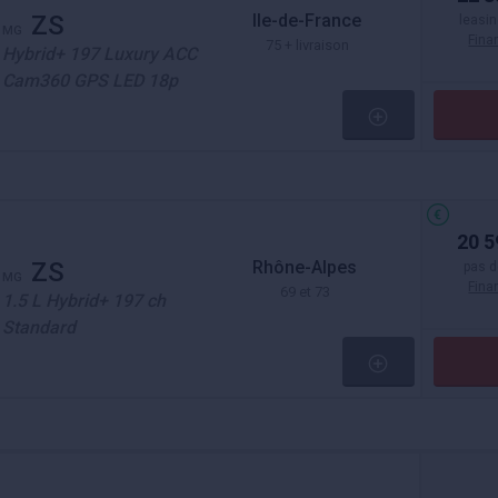
Ile-de-France
ZS
leasin
MG
Fin
75 + livraison
Hybrid+ 197 Luxury ACC
Cam360 GPS LED 18p
20 5
Rhône-Alpes
ZS
pas d
MG
Fin
69 et 73
1.5 L Hybrid+ 197 ch
Standard