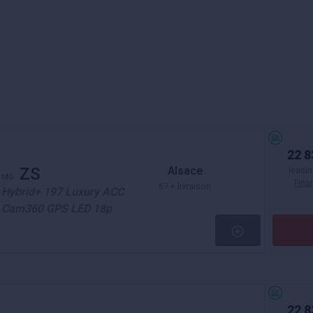
22 8
Alsace
ZS
leasin
MG
Fin
67 + livraison
Hybrid+ 197 Luxury ACC
Cam360 GPS LED 18p
22 8