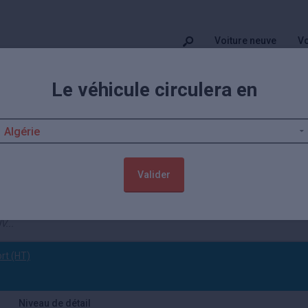
Voiture neuve
Vo
Le véhicule circulera en
et prix MG ZS
offres de ZS neuve et d'occasion proposées par les concessions MG Z
Valider
 effacer)
ort (HT)
Niveau de détail