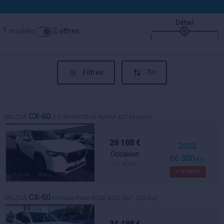
Détail
1
2
modèle
offres
Filtres
Tri
CX-60
MAZDA
2.5 SKYACTIV-G Hybrid 327 Exlusive
28 188 €
2022
Occasion
66 500
Km
En stock
+ d'infos
Hybride
Blanc
CX-60
MAZDA
Homura Pano BOSE ACC 360° LED Cuir
34 488 €