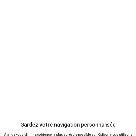
Cette recherche inclut des véhicules neufs de mandataire CX-60 et
des
occasions CX-60
de professionnels. Vous pouvez également
jeter un oeil à toutes les petites annonces de
concession Mazda
pour consulter les autres modèles du constructeur.
Vendeur professionel
Devenir vendeur partenaire
Se connecter
À propos
Gardez votre navigation personnalisée
Qui sommes-nous ?
Afin de vous offrir l'expérience la plus agréable possible sur Kidioui, nous utilisons