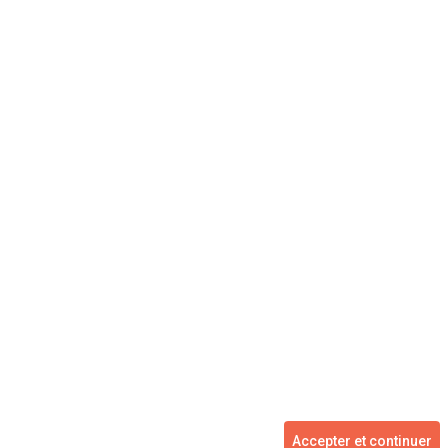
Concessionnaire
Vente voiture
Suivez-nous
Blog
Facebook
Twitter
2007 - 2026 ©
kidioui.fr
les meilleures offres automobiles des mandataires et concessionnaires -
Accepter et continuer
Tous droits réservés.