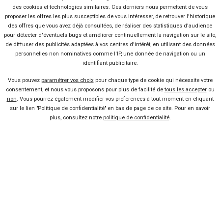
des cookies et technologies similaires. Ces derniers nous permettent de vous
FAQ
proposer les offres les plus susceptibles de vous intéresser, de retrouver l'historique
des offres que vous avez déjà consultées, de réaliser des statistiques d'audience
pour détecter d'éventuels bugs et améliorer continuellement la navigation sur le site,
Nous contacter
de diffuser des publicités adaptées à vos centres d'intérêt, en utilisant des données
personnelles non nominatives comme l'IP, une donnée de navigation ou un
identifiant publicitaire.
Presse
Vous pouvez
paramétrer vos choix
pour chaque type de cookie qui nécessite votre
consentement, et nous vous proposons pour plus de facilité de
tous les accepter
ou
non
. Vous pourrez également modifier vos préférences à tout moment en cliquant
Conditions d'utilisation
sur le lien "Politique de confidentialité" en bas de page de ce site. Pour en savoir
plus, consultez notre
politique de confidentialité
.
Politique de confidentialité
Liens utiles
Voiture pas chère
Mandataire auto