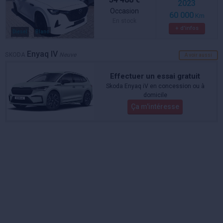
2023
Occasion
60 000
Km
En stock
+ d'infos
Diesel
Blanc
Enyaq IV
SKODA
Neuve
A voir aussi
Effectuer un essai gratuit
Skoda Enyaq iV en concession ou à
domicile
Ça m'intéresse