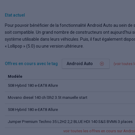
Etat actuel
Pour pouvoir bénéficier de la fonctionnalité Android Auto au sein de sa
soit compatible. Un grand nombre de constructeurs ont aujourd'hui s
système utilisable dans leurs véhicules. Puis, il faut également disp
« Lollipop » (5.0) ou une version ultérieure.
Offres en cours avec le tag
Android Auto
(voir toutes
l
Modèle
508 Hybrid 180 e-EAT8 Allure
Movano diesel 140 ch l3h2 3.5t manuelle start
508 Hybrid 180 e-EAT8 Allure
Jumper Premium Techno 35 L2H2 2,2 BLUE HDI 140 S&S BVM6 3 places
voir
toutes les offres
en cours sur Andro