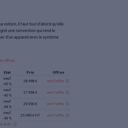
 voiture, il faut tout d'abord qu'elle
igné une convention qui rend le
oser d'un appareil avec le système
es offres
)
Etat
Prix
Offres
neuf
28 998 €
voir
l'offre
-45 %
neuf
27 958 €
voir
l'offre
-45 %
neuf
29 390 €
voir
l'offre
-44 %
neuf
25 990 € HT
voir
l'offre
-43 %
id Auto