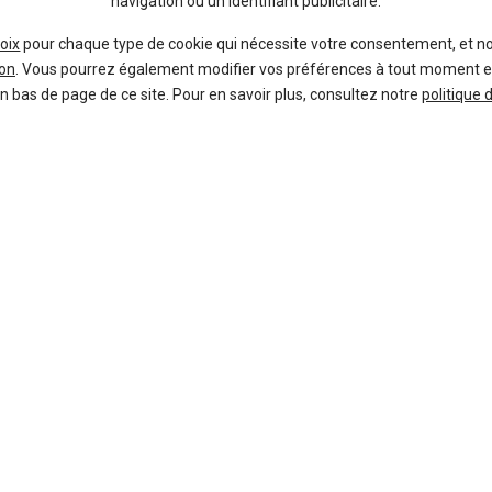
navigation ou un identifiant publicitaire.
oix
pour chaque type de cookie qui nécessite votre consentement, et n
on
. Vous pourrez également modifier vos préférences à tout moment en c
9 %
-17 %
en bas de page de ce site. Pour en savoir plus, consultez notre
politique 
Neuf
Ne
TOYOTA
DACI
Yaris Cross
Du
38 offres