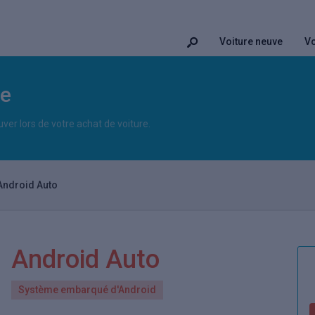
Voiture neuve
Vo
le
uver lors de votre achat de voiture.
Android Auto
Android Auto
Système embarqué d'Android