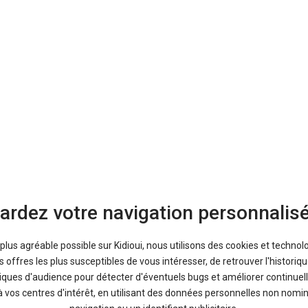
ardez votre navigation personnalis
a plus agréable possible sur Kidioui, nous utilisons des cookies et technol
offres les plus susceptibles de vous intéresser, de retrouver l'histori
Bons plans
tiques d'audience pour détecter d'éventuels bugs et améliorer continuell
à vos centres d'intérêt, en utilisant des données personnelles non nom
En ce moment sur Kidioui