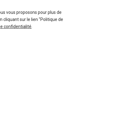
ous vous proposons pour plus de
liquant sur le lien "Politique de
-11 %
de confidentialité
.
uf
Neuf
A
TOYOTA
ster
Yaris
136 offres
19 offres