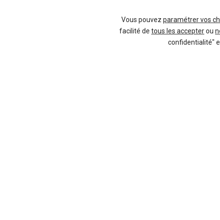
Vous pouvez
paramétrer vos ch
facilité de
tous les accepter
ou
n
-27 %
-3
confidentialité" 
Neuf
MG
MG4
6 offres
27 offres