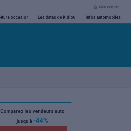
Mon compte
iture occasion
Les datas de Kidioui
Infos automobiles
Comparez les vendeurs auto
-44%
jusqu'à