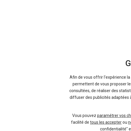
G
Afin de vous offrir l'expérience l
permettent de vous proposer les 
consultées, de réaliser des statis
Utilisez nos filtres rapides pour ne com
diffuser des publicités adaptées 
Vous pouvez
paramétrer vos ch
facilité de
tous les accepter
ou
n
confidentialité" 