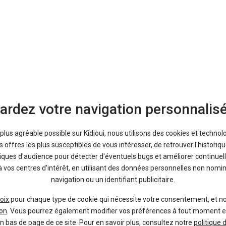
ardez votre navigation personnalis
a plus agréable possible sur Kidioui, nous utilisons des cookies et technol
offres les plus susceptibles de vous intéresser, de retrouver l'histori
tiques d'audience pour détecter d'éventuels bugs et améliorer continuell
parer que les prix du modèle qui vous intéresse :
prix daily
.
à vos centres d'intérêt, en utilisant des données personnelles non nom
navigation ou un identifiant publicitaire.
oix
pour chaque type de cookie qui nécessite votre consentement, et n
on
. Vous pourrez également modifier vos préférences à tout moment en c
en bas de page de ce site. Pour en savoir plus, consultez notre
politique 