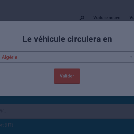
Voiture neuve
Vo
Le véhicule circulera en
fessionnels et concessions Iveco
 prix ? Sur cette page du comparateur Kidioui, vous allez trouver 15 of
onnels de proximité. Pensez également à jeter un oeil aux autres
tarifs
 un souci de comparaison !
Valider
ort (HT)