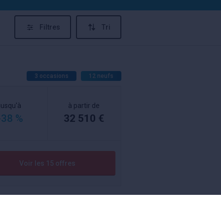
Filtres
Tri
3 occasions
12 neufs
jusqu'à
à partir de
-38 %
32 510 €
Voir les 15 offres