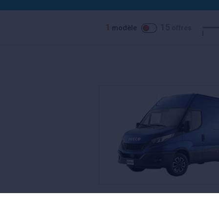
1
15
modèle
offres