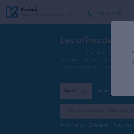
01 89 31 44 49
comparateur d'offres automobiles
Les offres des pro
En quête d'un modèle Iveco au meilleur
disponibles chez des vendeurs professi
constructeur
(et ceux d'occasion) dans
Iveco
(tout effacer)
Avec reprise
En leasing
Pour l'exp