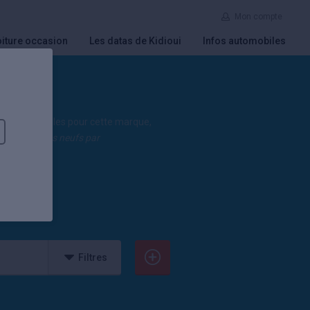
Mon compte
iture occasion
Les datas de Kidioui
Infos automobiles
fres automobiles pour cette marque,
 des véhicules neufs par
Filtres