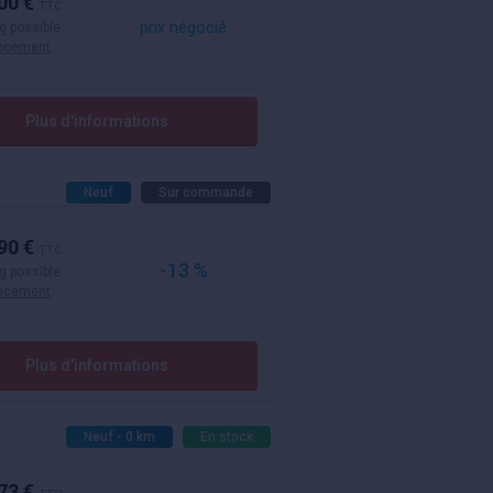
00 €
TTC
prix négocié
g possible
ancement
Plus d'informations
Neuf
Sur commande
90 €
TTC
-13 %
g possible
ancement
Plus d'informations
Neuf - 0 km
En stock
73 €