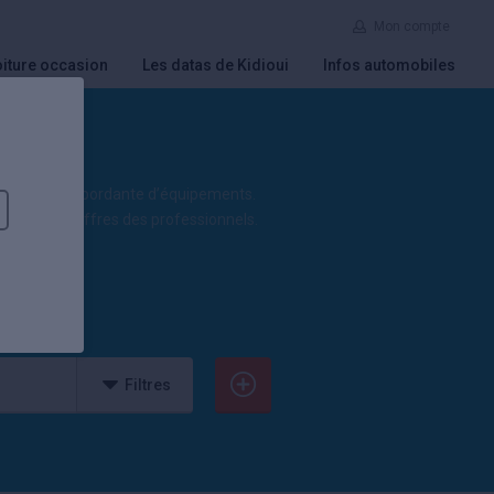
Mon compte
iture occasion
Les datas de Kidioui
Infos automobiles
ou sa liste débordante d’équipements.
toutes les offres des professionnels.
Filtres