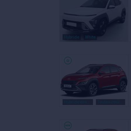
Hybride
White
Hybride essence / electrique
Toutes couleurs