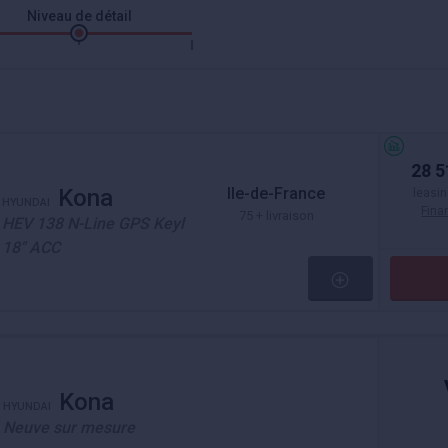
Niveau de détail
28 5
Ile-de-France
Kona
leasin
HYUNDAI
Fin
75 + livraison
HEV 138 N-Line GPS Keyl
18" ACC
Kona
HYUNDAI
Neuve sur mesure