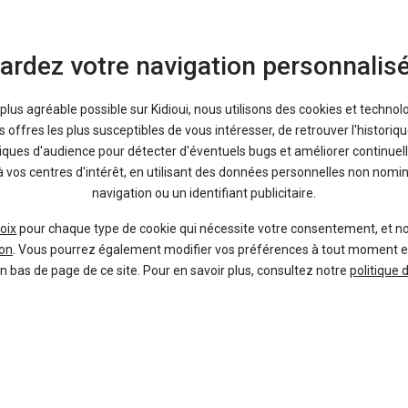
ardez votre navigation personnalis
Kona
HYUNDAI
Neuve sur mesure
a plus agréable possible sur Kidioui, nous utilisons des cookies et technol
offres les plus susceptibles de vous intéresser, de retrouver l'histori
tiques d'audience pour détecter d'éventuels bugs et améliorer continuell
à vos centres d'intérêt, en utilisant des données personnelles non nom
navigation ou un identifiant publicitaire.
oix
pour chaque type de cookie qui nécessite votre consentement, et n
on
. Vous pourrez également modifier vos préférences à tout moment en c
en bas de page de ce site. Pour en savoir plus, consultez notre
politique 