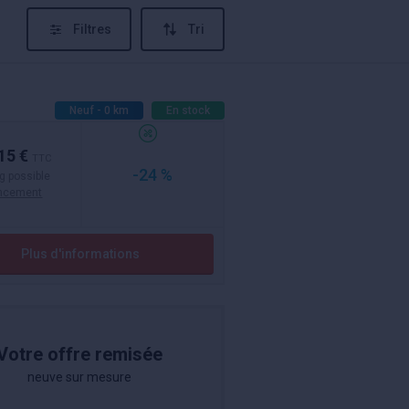
Filtres
Tri
Neuf - 0 km
En stock
15 €
TTC
-24 %
g possible
ancement
Plus d'informations
Votre offre remisée
neuve sur mesure