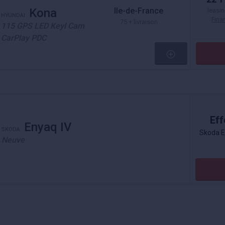
Ile-de-France
Kona
leasin
HYUNDAI
Fin
75 + livraison
115 GPS LED Keyl Cam
CarPlay PDC
Eff
Enyaq IV
SKODA
Skoda E
Neuve