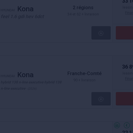
33 1
2 régions
Kona
leasin
HYUNDAI
Fin
34 et 62 + livraison
feel 1.6 gdi hev 6dct
36 8
Franche-Comté
Kona
leasin
HYUNDAI
Fin
90 + livraison
hybrid 138 n-line executive hybrid 138
n-line executive
- (2026)
22 1