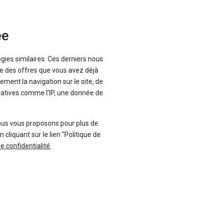
Votre offre remisée
ée
neuve sur mesure
ogies similaires. Ces derniers nous
que des offres que vous avez déjà
Ça m'intéresse
ement la navigation sur le site, de
inatives comme l'IP, une donnée de
ous vous proposons pour plus de
liquant sur le lien "Politique de
de confidentialité
.