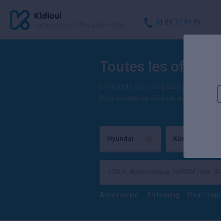
01 89 31 44 49
comparateur d'offres automobiles
Toutes les offres 
Le Hyundai Kona ne passe pas inaperçu 
Pour acheter ce véhicule au meilleur p
Hyundai
Kona
Avec reprise
En leasing
Pour l'exp