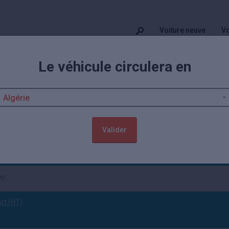
Voiture neuve
Vo
Le véhicule circulera en
et prix Hyundai Kona
sur le segment des SUV urbains. Que cela soit par son design original 
rix, en neuf comme en occasion, vous allez pouvoir comparer ci-dessous 
Valider
(tout effacer)
ort (HT)