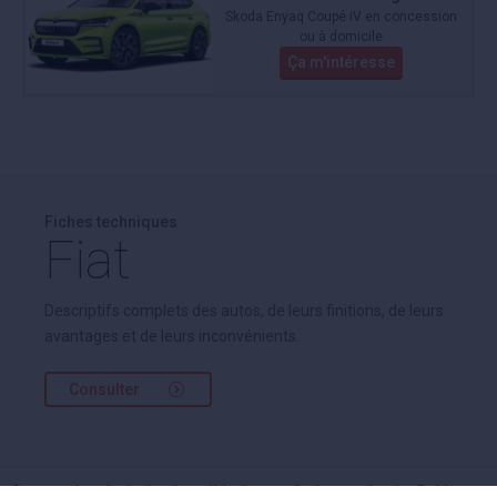
Skoda Enyaq Coupé iV en concession
ou à domicile
Ça m'intéresse
Fiches techniques
Fiat
Descriptifs complets des autos, de leurs finitions, de leurs
avantages et de leurs inconvénients.
Consulter
Cette recherche inclut des véhicules neufs de mandataire Doblo