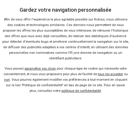
Gardez votre navigation personnalisée
Nous contacter
Afin de vous offrir l'expérience la plus agréable possible sur Kidioui, nous utilisons
des cookies et technologies similaires. Ces derniers nous permettent de vous
Presse
proposer les offres les plus susceptibles de vous intéresser, de retrouver l'historique
des offres que vous avez déjà consultées, de réaliser des statistiques d'audience
pour détecter d'éventuels bugs et améliorer continuellement la navigation sur le site,
Conditions d'utilisation
de diffuser des publicités adaptées à vos centres d'intérêt, en utilisant des données
personnelles non nominatives comme l'IP, une donnée de navigation ou un
identifiant publicitaire.
Politique de confidentialité
Vous pouvez
paramétrer vos choix
pour chaque type de cookie qui nécessite votre
consentement, et nous vous proposons pour plus de facilité de
tous les accepter
ou
Liens utiles
non
. Vous pourrez également modifier vos préférences à tout moment en cliquant
sur le lien "Politique de confidentialité" en bas de page de ce site. Pour en savoir
Voiture pas chère
plus, consultez notre
politique de confidentialité
.
Mandataire auto
Concessionnaire